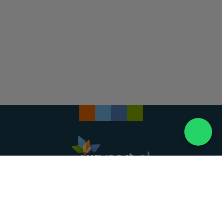
Landelijke uitvaartonderneming. Al meer dan 20
jaar uw vertrouwde partner voor een waardig
afscheid.