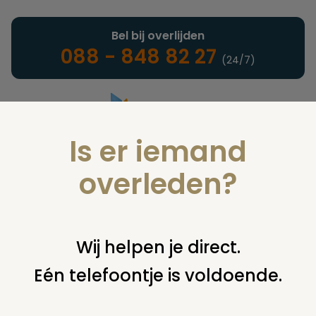
Bel bij overlijden
088 - 848 82 27
(24/7)
Is er iemand
Landelijke uitvaartonderneming
overleden?
Juridisch
Wij helpen je direct.
Eén telefoontje is voldoende.
U bent hier:
home
juridisch
overige
erfenis / erfrecht
verwerpen erfenis maar wel zorgen voor uitvaart