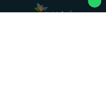
Landelijke uitvaartonderneming. Al meer dan 20
jaar uw vertrouwde partner voor een waardig
afscheid.
088 - 848 82 27
24/7 bereikbaar, dag en nacht
DIRECT HULP
Overlijden melden
Directe hulp
Intakeformulier