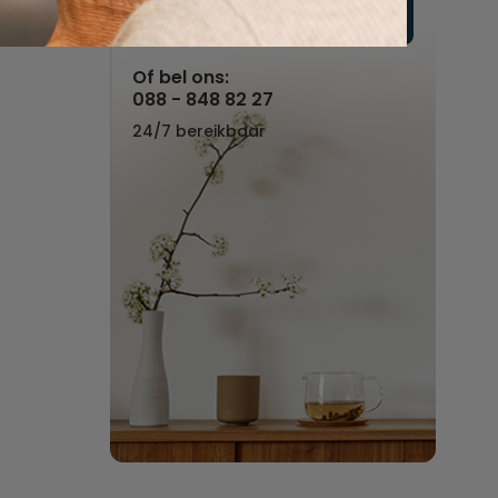
Vul hier uw wensen in
Of bel ons:
088 - 848 82 27
24/7 bereikbaar