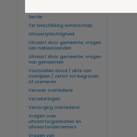
Overlijden op zee en
zeebegrafenis
Sectie
Ter beschikking wetenschap
Uitvaartplechtigheid
Uitvaart door gemeente; vragen
van nabestaanden
Uitvaart door gemeente; vragen
van gemeenten
Vaststellen dood / akte van
overlijden / verlof tot begraven
of cremeren
Vervoer overledene
Verzekeringen
Verzorging overledene
Vragen over
uitvaartorganisaties en
uitvaartondernemers
Vragen van