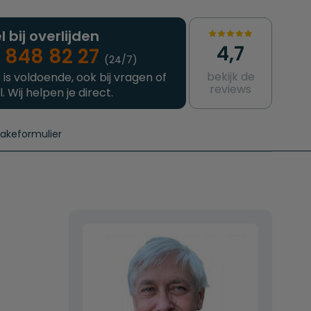
l bij overlijden
4,7
 848 82 27
(24/7)
bekijk de
 is voldoende, ook bij vragen of
reviews
l. Wij helpen je direct.
takeformulier
aanvragen
e crematie
Intakeformulier
Complete uitvaart
Contact
urzame uitvaart
Prijzen crematoria