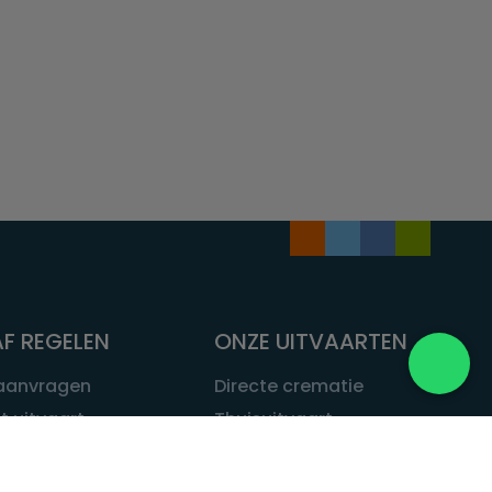
F REGELEN
ONZE UITVAARTEN
 aanvragen
Directe crematie
t uitvaart
Thuisuitvaart
 een uitvaart
Complete uitvaart
bij leven
Exclusieve uitvaart