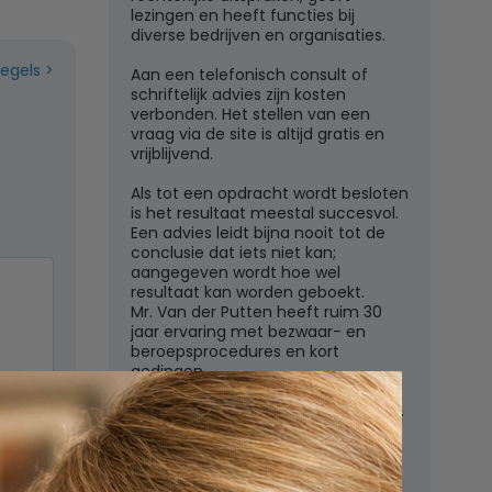
lezingen en heeft functies bij
diverse bedrijven en organisaties.
regels
Aan een telefonisch consult of
schriftelijk advies zijn kosten
verbonden. Het stellen van een
vraag via de site is altijd gratis en
vrijblijvend.
Als tot een opdracht wordt besloten
is het resultaat meestal succesvol.
Een advies leidt bijna nooit tot de
conclusie dat iets niet kan;
aangegeven wordt hoe wel
resultaat kan worden geboekt.
Mr. Van der Putten heeft ruim 30
jaar ervaring met bezwaar- en
beroepsprocedures en kort
gedingen.
Juridisch adviesbureau mr. W.G.H.M.
van der Putten c.s.
n
Zutphensestraatweg 7
6881 WN Velp (Gld)