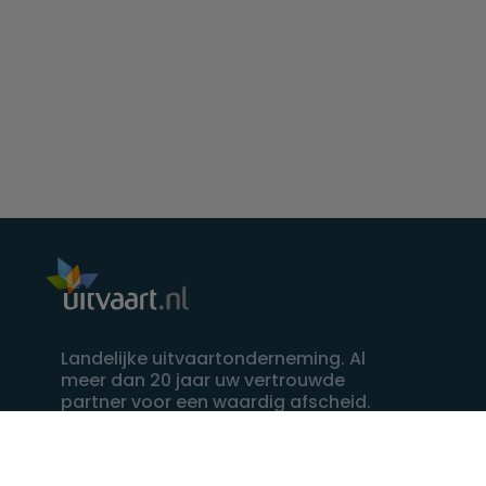
Landelijke uitvaartonderneming. Al
meer dan 20 jaar uw vertrouwde
partner voor een waardig afscheid.
088 - 848 82 27
24/7 bereikbaar, dag en nacht