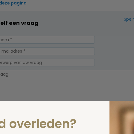
 deze pagina
Spel
zelf een vraag
erplicht, maar
nd overleden?
Verzende
 niet gepubliceerd.