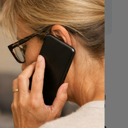
E-mail:
mr.vanderputten@gmail.com
Nu
een uitvaart
regelen
Beschrijf uw wensen
online of bel ons geheel
vrijblijvend voor hulp na
een overlijden.