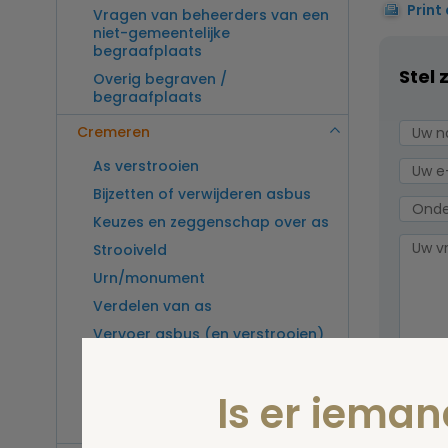
Print
Vragen van beheerders van een
niet-gemeentelijke
begraafplaats
Stel 
Overig begraven /
begraafplaats
Cremeren
As verstrooien
Bijzetten of verwijderen asbus
Keuzes en zeggenschap over as
Strooiveld
Urn/monument
Verdelen van as
Vervoer asbus (en verstrooien)
buitenland
Vragen van beheerders van een
Wel v
Is er iema
crematorium
wordt
Overig cremeren