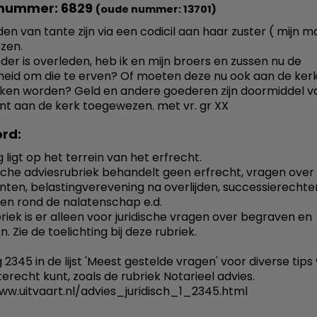
nummer: 6829
(oude nummer: 13701)
den van tante zijn via een codicil aan haar zuster ( mijn m
zen.
der is overleden, heb ik en mijn broers en zussen nu de
heid om die te erven? Of moeten deze nu ook aan de ker
en worden? Geld en andere goederen zijn doormiddel v
t aan de kerk toegewezen. met vr. gr XX
rd:
 ligt op het terrein van het erfrecht.
ische adviesrubriek behandelt geen erfrecht, vragen over
ten, belastingverevening na overlijden, successierechte
n rond de nalatenschap e.d.
riek is er alleen voor juridische vragen over begraven en
 Zie de toelichting bij deze rubriek.
 2345 in de lijst 'Meest gestelde vragen' voor diverse tips
erecht kunt, zoals de rubriek Notarieel advies.
ww.uitvaart.nl/advies_juridisch_1_2345.html