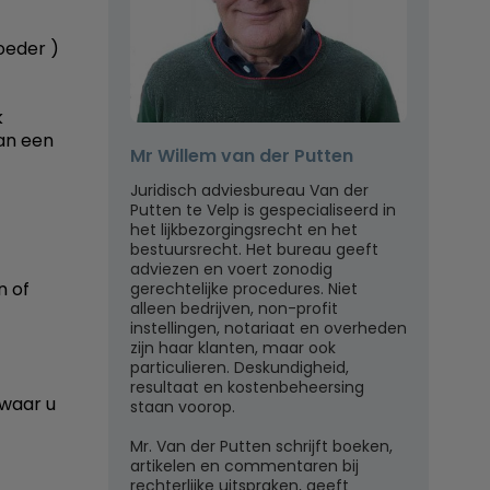
oeder )
k
an een
Mr Willem van der Putten
Juridisch adviesbureau Van der
Putten te Velp is gespecialiseerd in
het lijkbezorgingsrecht en het
bestuursrecht. Het bureau geeft
adviezen en voert zonodig
n of
gerechtelijke procedures. Niet
alleen bedrijven, non-profit
instellingen, notariaat en overheden
zijn haar klanten, maar ook
particulieren. Deskundigheid,
resultaat en kostenbeheersing
 waar u
staan voorop.
Mr. Van der Putten schrijft boeken,
artikelen en commentaren bij
rechterlijke uitspraken, geeft