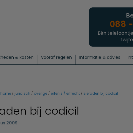
Be
088 -
Eén telefoontje
twijfe
kheden & kosten
Vooraf regelen
Informatie & advies
In
regelen
atie
 onze experts
hecklist uitvaart regelen
Waarom een uitvaart regelen?
Een laatste groet
Crematie regelen
Bedrijvengids
Intakeformulier
Thuisuitvaart crematie
Begrafenis regelen
Nieuws
Wensen vastleggen
Agenda
Offerte 
Intiem
Uitgebreid
Begrafenis Compleet
Natuurbegrafenis
Du
home
juridisch
overige
erfenis / erfrecht
sieraden bij codicil
aden bij codicil
tus 2009