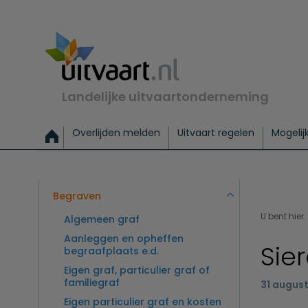
Landelijke uitvaartonderneming
Overlijden melden
Uitvaart regelen
Mogelij
Meld een overlijden
Alles over een uitvaart regelen
Uitvaartmogelijkheden
Uitvaart regelen bij leven
Alle onderwerpen
Wat kost een uitvaart?
Directe hulp bij overlijden
Keuzehulp
Uitvaart laten regelen
Checklist uitvaart 
Directe crem
Vraag
C
Exclusieve uitvaart
Begrafenis Basis
Begrafenis 
Begraven
U bent hier:
Algemeen graf
Aanleggen en opheffen
Sier
begraafplaats e.d.
Eigen graf, particulier graf of
familiegraf
31 augus
Eigen particulier graf en kosten