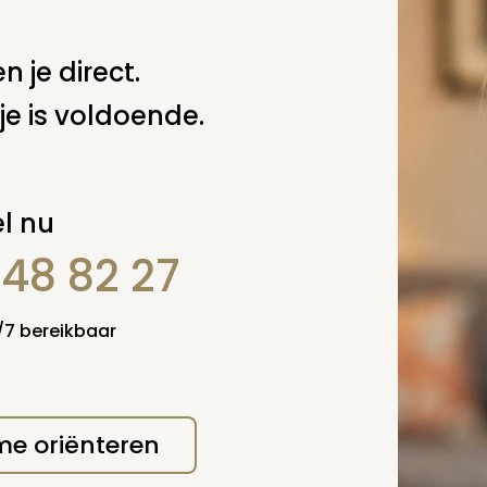
n je direct.
je is voldoende.
l nu
848 82 27
4/7 bereikbaar
 me oriënteren