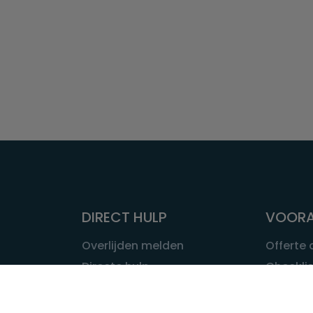
DIRECT HULP
VOORA
Overlijden melden
Offerte
Directe hulp
Checklis
Intakeformulier
Wat kost
Eerste 24 uur
Uitvaart 