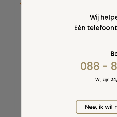
Overige
Balsemen en thanatopraxie
Wij helpe
Belastingen
Eén telefoont
Buitenland
Erfenis / erfrecht
Euthanasie
Kinderen / baby
Be
Koninklijk Huis
088 - 
Kosten uitvaart
Lijkschouwing
Milieu
Wij zijn 2
Mortuarium / rouwcentrum
Natuurlijke en niet-natuurlijke
dood
Opbaren
Nee, ik wil
Orgaandonatie