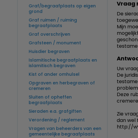
Vraag 
Graf/begraafplaats op eigen
grond
De siera
toegewe
Graf ruimen / ruiming
begraafplaats
Mijn moe
mogelijk
Graf overschrijven
geschonk
Grafsteen / monument
testamen
Huisdier begraven
Antwoo
Islamitische begraafplaats en
islamitisch begraven
Uw vraag
Kist of ander omhulsel
De jurid
testamen
Opgraven en herbegraven of
probleme
cremeren
Deze rub
Sluiten of opheffen
cremeren.
begraafplaats
Sieraden e.a. grafgiften
Zie vraag
Verordening / reglement
dan wel t
http://w
Vragen van beheerders van een
gemeentelijke begraafplaats