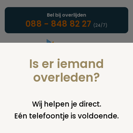
Bel bij overlijden
088 - 848 82 27
(24/7)
Is er iemand
Landelijke uitvaartonderneming
overleden?
Juridisch
Wij helpen je direct.
Eén telefoontje is voldoende.
U bent hier:
home
juridisch
overige
erfenis / erfrecht
overlijden van vader