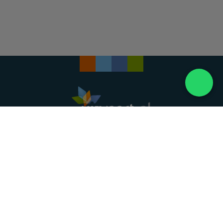
Landelijke uitvaartonderneming. Al meer dan 20
jaar uw vertrouwde partner voor een waardig
afscheid.
088 - 848 82 27
24/7 bereikbaar, dag en nacht