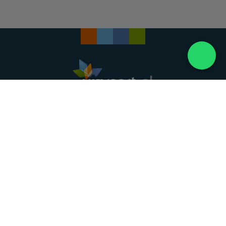
Landelijke uitvaartonderneming. Al meer dan 20
jaar uw vertrouwde partner voor een waardig
afscheid.
088 - 848 82 27
24/7 bereikbaar, dag en nacht
DIRECT HULP