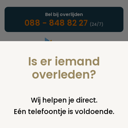
Bel bij overlijden
088 - 848 82 27
(24/7)
Is er iemand
Landelijke uitvaartonderneming
overleden?
Juridisch
Wij helpen je direct.
Eén telefoontje is voldoende.
U bent hier:
home
juridisch
overige
erfenis / erfrecht
erfrecht