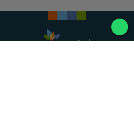
Landelijke uitvaartonderneming. Al meer dan 20
jaar uw vertrouwde partner voor een waardig
afscheid.
088 - 848 82 27
24/7 bereikbaar, dag en nacht
DIRECT HULP