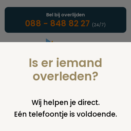
Bel bij overlijden
088 - 848 82 27
(24/7)
Is er iemand
Landelijke uitvaartonderneming
overleden?
Juridisch
Wij helpen je direct.
Eén telefoontje is voldoende.
U bent hier:
home
juridisch
overige
erfenis / erfrecht
auto
vererven