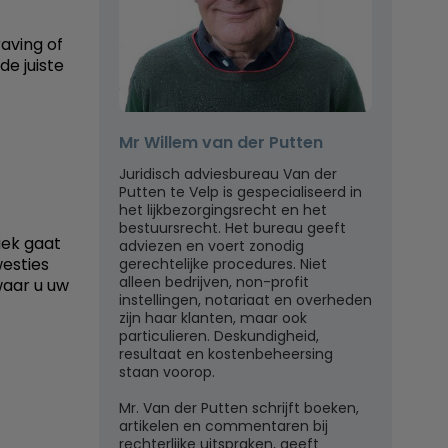
aving of
de juiste
Mr Willem van der Putten
Juridisch adviesbureau Van der
Putten te Velp is gespecialiseerd in
het lijkbezorgingsrecht en het
bestuursrecht. Het bureau geeft
iek gaat
adviezen en voert zonodig
esties
gerechtelijke procedures. Niet
alleen bedrijven, non-profit
waar u uw
instellingen, notariaat en overheden
zijn haar klanten, maar ook
particulieren. Deskundigheid,
resultaat en kostenbeheersing
staan voorop.
Mr. Van der Putten schrijft boeken,
artikelen en commentaren bij
rechterlijke uitspraken, geeft