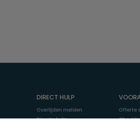
DIRECT HULP
VOORA
Overlijden melden
Offerte
Directe hulp
Checklis
Intakeformulier
Wat kost
Eerste 24 uur
Uitvaart 