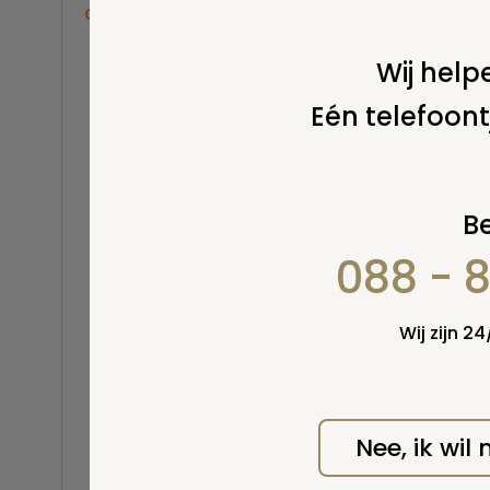
Overige
Balsemen en thanatopraxie
Wij helpe
Belastingen
Eén telefoont
Buitenland
Erfenis / erfrecht
Euthanasie
Kinderen / baby
Be
Koninklijk Huis
088 - 
Kosten uitvaart
Lijkschouwing
Milieu
Wij zijn 2
Mortuarium / rouwcentrum
Natuurlijke en niet-natuurlijke
dood
Opbaren
Nee, ik wil
Orgaandonatie