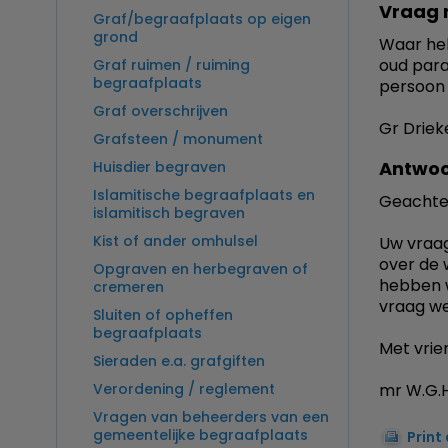
Vraag 
Graf/begraafplaats op eigen
grond
Waar heb
oud para
Graf ruimen / ruiming
begraafplaats
persoon i
Graf overschrijven
Gr Driek
Grafsteen / monument
Antwoo
Huisdier begraven
Islamitische begraafplaats en
Geachte
islamitisch begraven
Kist of ander omhulsel
Uw vraag
over de 
Opgraven en herbegraven of
hebben w
cremeren
vraag wel
Sluiten of opheffen
begraafplaats
Met vrien
Sieraden e.a. grafgiften
Verordening / reglement
mr W.G.H
Vragen van beheerders van een
gemeentelijke begraafplaats
Print