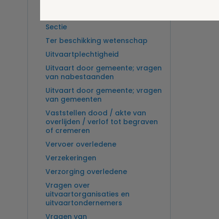
Overlijden op zee en
zeebegrafenis
Sectie
Ter beschikking wetenschap
Uitvaartplechtigheid
Uitvaart door gemeente; vragen
van nabestaanden
Uitvaart door gemeente; vragen
van gemeenten
Vaststellen dood / akte van
overlijden / verlof tot begraven
of cremeren
Vervoer overledene
Verzekeringen
Verzorging overledene
Vragen over
uitvaartorganisaties en
uitvaartondernemers
Vragen van