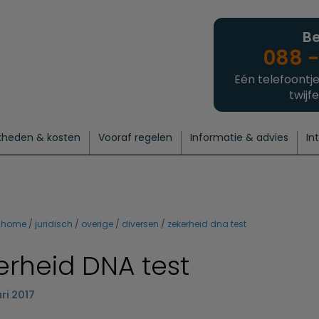
Be
088 -
Eén telefoontje
twijfe
kheden & kosten
Vooraf regelen
Informatie & advies
In
regelen
atie
 onze experts
hecklist uitvaart regelen
Waarom een uitvaart regelen?
Een laatste groet
Crematie regelen
Bedrijvengids
Intakeformulier
Thuisuitvaart crematie
Begrafenis regelen
Nieuws
Wensen vastleggen
Agenda
Offerte 
Intiem
Uitgebreid
Begrafenis Compleet
Natuurbegrafenis
Du
home
juridisch
overige
diversen
zekerheid dna test
erheid DNA test
ri 2017