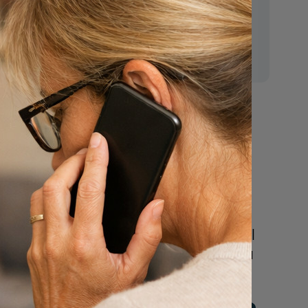
E-mail:
mr.vanderputten@gmail.com
Nu
een uitvaart
regelen
Beschrijf uw wensen
online of bel ons geheel
vrijblijvend voor hulp na
een overlijden.