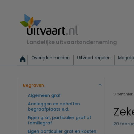
Landelijke uitvaartonderneming
Overlijden melden
Uitvaart regelen
Mogelij
Meld een overlijden
Alles over een uitvaart regelen
Uitvaartmogelijkheden
Uitvaart regelen bij leven
Alle onderwerpen
Wat kost een uitvaart?
Directe hulp bij overlijden
Keuzehulp
Uitvaart laten regelen
Checklist uitvaart 
Directe crem
Vraag
C
Exclusieve uitvaart
Begrafenis Basis
Begrafenis 
Begraven
U bent hier:
Algemeen graf
Aanleggen en opheffen
Zek
begraafplaats e.d.
Eigen graf, particulier graf of
familiegraf
20 februa
Eigen particulier graf en kosten