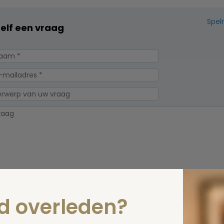
Spel
zelf een vraag
erplicht, maar
Verzende
 niet gepubliceerd.
nd overleden?