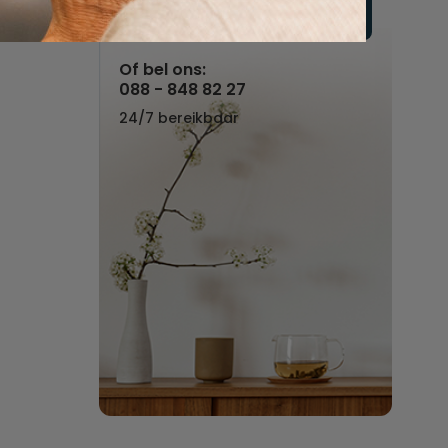
Vul hier uw wensen in
Of bel ons:
088 - 848 82 27
24/7 bereikbaar