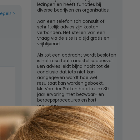
lezingen en heeft functies bij
diverse bedrijven en organisaties.
regels
Aan een telefonisch consult of
schriftelijk advies zijn kosten
verbonden. Het stellen van een
vraag via de site is altijd gratis en
vrijblijvend.
Als tot een opdracht wordt besloten
is het resultaat meestal succesvol.
Een advies leidt bijna nooit tot de
conclusie dat iets niet kan;
aangegeven wordt hoe wel
resultaat kan worden geboekt.
Mr. Van der Putten heeft ruim 30
jaar ervaring met bezwaar- en
beroepsprocedures en kort
gedingen.
Juridisch adviesbureau mr. W.G.H.M.
n
van der Putten c.s.
Zutphensestraatweg 7
6881 WN Velp (Gld)