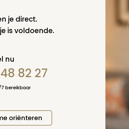
n je direct.
je is voldoende.
l nu
848 82 27
4/7 bereikbaar
 me oriënteren