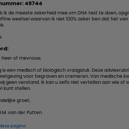
nummer: 49744
 ik de meeste zekerheid mee om DNA test te doen, opgr
ffine weefsel waarvan ik niet 100% zeker ben dat het van 
s.
e
rd:
 heer of mevrouw,
 is een medisch of biologisch vraagstuk. Deze adviesrubr
wetgeving voor begraven en cremeren. Van medische kw
ij geen verstand. Ik kan u zelfs niet vertellen aan wie of 
 kunt stellen.
delijke groet,
.M. van der Putten
 deze pagina