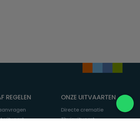
F REGELEN
ONZE UITVAARTEN
 aanvragen
Directe crematie
t uitvaart
Thuisuitvaart
 een uitvaart
Complete uitvaart
bij leven
Exclusieve uitvaart