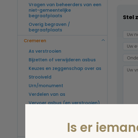
Vragen van beheerders van een
niet-gemeentelijke
begraafplaats
Stel 
Overig begraven /
begraafplaats
Cremeren
As verstrooien
Bijzetten of verwijderen asbus
Keuzes en zeggenschap over as
Strooiveld
Urn/monument
Verdelen van as
Vervoer asbus (en verstrooien)
buitenland
Wel v
Vragen van beheerders van een
wordt
Is er iema
crematorium
Overig cremeren