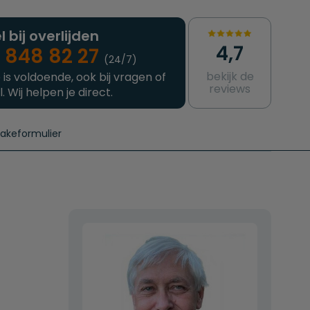
l bij overlijden
4,7
 848 82 27
(24/7)
bekijk de
 is voldoende, ook bij vragen of
reviews
l. Wij helpen je direct.
takeformulier
aanvragen
e crematie
Intakeformulier
Complete uitvaart
Contact
urzame uitvaart
Prijzen crematoria