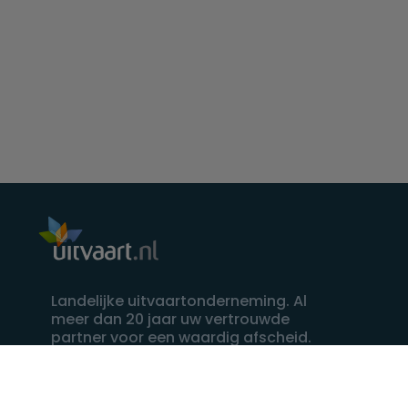
Landelijke uitvaartonderneming. Al
meer dan 20 jaar uw vertrouwde
partner voor een waardig afscheid.
088 - 848 82 27
24/7 bereikbaar, dag en nacht