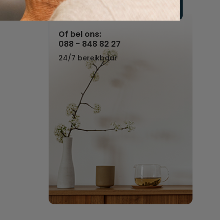
Vul hier uw wensen in
Of bel ons:
088 - 848 82 27
24/7 bereikbaar