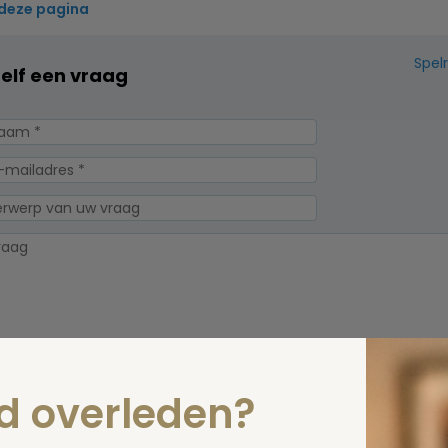
 deze pagina
Spel
zelf een vraag
erplicht, maar
nd overleden?
Verzende
 niet gepubliceerd.