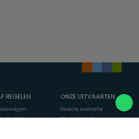
F REGELEN
ONZE UITVAARTEN
 aanvragen
Directe crematie
t uitvaart
Thuisuitvaart
 een uitvaart
Complete uitvaart
bij leven
Exclusieve uitvaart