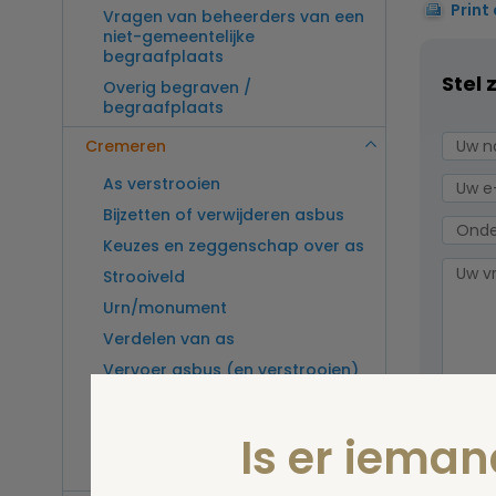
Print
Vragen van beheerders van een
niet-gemeentelijke
begraafplaats
Stel 
Overig begraven /
begraafplaats
Cremeren
As verstrooien
Bijzetten of verwijderen asbus
Keuzes en zeggenschap over as
Strooiveld
Urn/monument
Verdelen van as
Vervoer asbus (en verstrooien)
buitenland
Vragen van beheerders van een
Wel v
Is er iema
crematorium
wordt
Overig cremeren