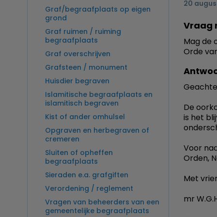
20 augus
Graf/begraafplaats op eigen
grond
Vraag 
Graf ruimen / ruiming
begraafplaats
Mag de o
Orde va
Graf overschrijven
Grafsteen / monument
Antwoo
Huisdier begraven
Geachte
Islamitische begraafplaats en
islamitisch begraven
De oorko
Kist of ander omhulsel
is het bl
ondersch
Opgraven en herbegraven of
cremeren
Voor nad
Sluiten of opheffen
Orden, N
begraafplaats
Sieraden e.a. grafgiften
Met vrien
Verordening / reglement
mr W.G.H
Vragen van beheerders van een
gemeentelijke begraafplaats