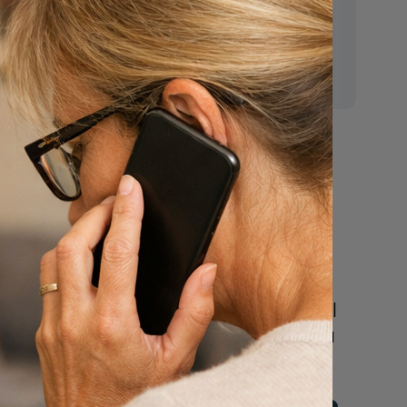
E-mail:
mr.vanderputten@gmail.com
Nu
een uitvaart
regelen
Beschrijf uw wensen
online of bel ons geheel
vrijblijvend voor hulp na
een overlijden.