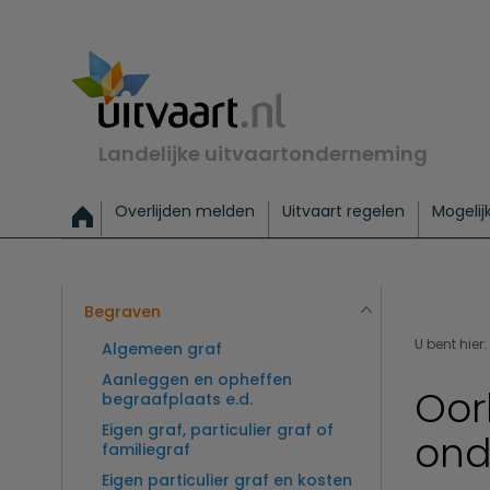
Landelijke uitvaartonderneming
Overlijden melden
Uitvaart regelen
Mogelij
Meld een overlijden
Alles over een uitvaart regelen
Uitvaartmogelijkheden
Uitvaart regelen bij leven
Alle onderwerpen
Wat kost een uitvaart?
Directe hulp bij overlijden
Keuzehulp
Uitvaart laten regelen
Checklist uitvaart 
Directe crem
Vraag
C
Exclusieve uitvaart
Begrafenis Basis
Begrafenis 
Begraven
U bent hier:
Algemeen graf
Aanleggen en opheffen
Oor
begraafplaats e.d.
Eigen graf, particulier graf of
ond
familiegraf
Eigen particulier graf en kosten