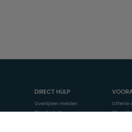
DIRECT HULP
VOORA
Overlijden melden
Offerte
Directe hulp
Checklis
Intakeformulier
Wat kost
Eerste 24 uur
Uitvaart 