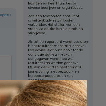
lezingen en heeft functies bij
diverse bedrijven en organisaties.
regels
Aan een telefonisch consult of
schriftelijk advies zijn kosten
verbonden. Het stellen van een
vraag via de site is altijd gratis en
vrijblijvend.
Als tot een opdracht wordt besloten
is het resultaat meestal succesvol.
Een advies leidt bijna nooit tot de
conclusie dat iets niet kan;
aangegeven wordt hoe wel
resultaat kan worden geboekt.
Mr. Van der Putten heeft ruim 30
jaar ervaring met bezwaar- en
beroepsprocedures en kort
gedingen.
Juridisch adviesbureau mr. W.G.H.M.
van der Putten c.s.
n
Zutphensestraatweg 7
6881 WN Velp (Gld)