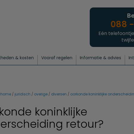
Be
088 -
Eén telefoontje
twijfe
kheden & kosten
Vooraf regelen
Informatie & advies
In
regelen
atie
 onze experts
hecklist uitvaart regelen
Waarom een uitvaart regelen?
Een laatste groet
Crematie regelen
Bedrijvengids
Intakeformulier
Thuisuitvaart crematie
Begrafenis regelen
Nieuws
Wensen vastleggen
Agenda
Offerte 
Intiem
Uitgebreid
Begrafenis Compleet
Natuurbegrafenis
Du
home
juridisch
overige
diversen
oorkonde koninklijke onderscheidin
konde koninklijke
erscheiding retour?