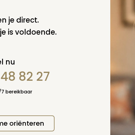
n je direct.
je is voldoende.
l nu
848 82 27
4/7 bereikbaar
 me oriënteren