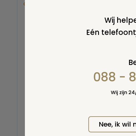
Overige
Balsemen en thanatopraxie
Wij helpe
Belastingen
Eén telefoont
Buitenland
Erfenis / erfrecht
Euthanasie
Kinderen / baby
Be
Koninklijk Huis
088 - 
Kosten uitvaart
Lijkschouwing
Milieu
Wij zijn 2
Mortuarium / rouwcentrum
Natuurlijke en niet-natuurlijke
dood
Opbaren
Nee, ik wil
Orgaandonatie