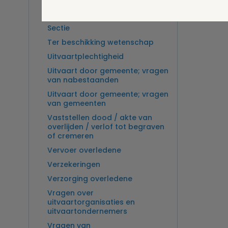
Overlijden op zee en
zeebegrafenis
Sectie
Ter beschikking wetenschap
Uitvaartplechtigheid
Uitvaart door gemeente; vragen
van nabestaanden
Uitvaart door gemeente; vragen
van gemeenten
Vaststellen dood / akte van
overlijden / verlof tot begraven
of cremeren
Vervoer overledene
Verzekeringen
Verzorging overledene
Vragen over
uitvaartorganisaties en
uitvaartondernemers
Vragen van