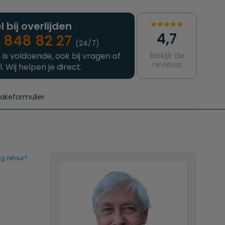
l bij overlijden
4,7
 848 82 27
(24/7)
bekijk de
 is voldoende, ook bij vragen of
reviews
l. Wij helpen je direct.
takeformulier
aanvragen
e crematie
Intakeformulier
Complete uitvaart
Contact
urzame uitvaart
Prijzen crematoria
g retour?