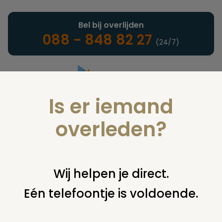
Bel bij overlijden
088 - 848 82 27
(24/7)
Is er iemand
Landelijke uitvaartonderneming
overleden?
Juridisch
Wij helpen je direct.
Eén telefoontje is voldoende.
U bent hier:
home
juridisch
overige
diversen
leven mijn
ouders nog