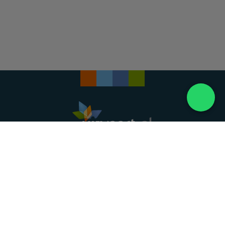
Landelijke uitvaartonderneming. Al meer dan 20
jaar uw vertrouwde partner voor een waardig
afscheid.
088 - 848 82 27
24/7 bereikbaar, dag en nacht