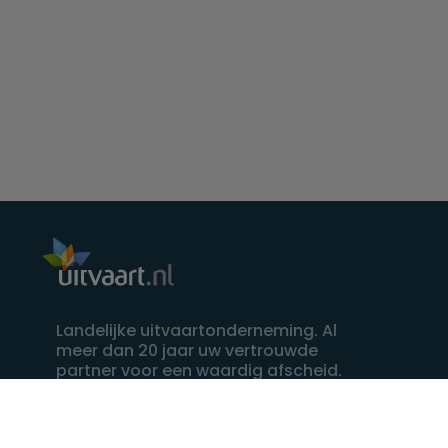
Landelijke uitvaartonderneming. Al
meer dan 20 jaar uw vertrouwde
partner voor een waardig afscheid.
088 - 848 82 27
24/7 bereikbaar, dag en nacht