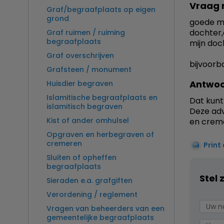
Vraag 
Graf/begraafplaats op eigen
grond
goede mo
dochter,e
Graf ruimen / ruiming
begraafplaats
mijn doch
Graf overschrijven
bijvoorb
Grafsteen / monument
Antwoo
Huisdier begraven
Islamitische begraafplaats en
Dat kunt 
islamitisch begraven
Deze adv
Kist of ander omhulsel
en crem
Opgraven en herbegraven of
cremeren
Print
Sluiten of opheffen
begraafplaats
Stel 
Sieraden e.a. grafgiften
Verordening / reglement
Vragen van beheerders van een
gemeentelijke begraafplaats