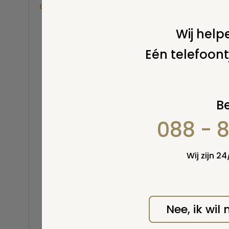
Overige
Balsemen en thanatopraxie
Wij helpe
Belastingen
Eén telefoont
Buitenland
Erfenis / erfrecht
Euthanasie
Kinderen / baby
Be
Koninklijk Huis
088 - 
Kosten uitvaart
Lijkschouwing
Milieu
Wij zijn 2
Mortuarium / rouwcentrum
Natuurlijke en niet-natuurlijke
dood
Opbaren
Nee, ik wil
Orgaandonatie