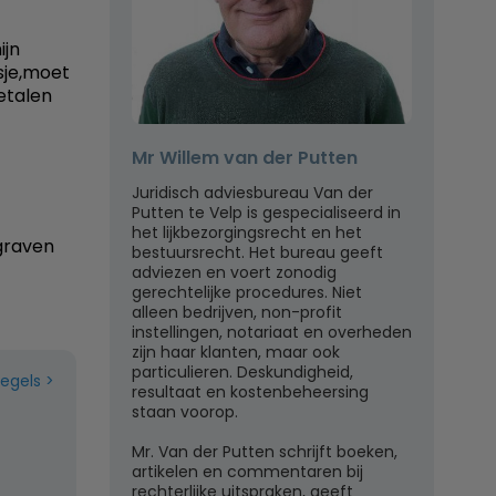
ijn
isje,moet
betalen
Mr Willem van der Putten
Juridisch adviesbureau Van der
Putten te Velp is gespecialiseerd in
het lijkbezorgingsrecht en het
graven
bestuursrecht. Het bureau geeft
adviezen en voert zonodig
gerechtelijke procedures. Niet
alleen bedrijven, non-profit
instellingen, notariaat en overheden
zijn haar klanten, maar ook
particulieren. Deskundigheid,
regels
resultaat en kostenbeheersing
staan voorop.
Mr. Van der Putten schrijft boeken,
artikelen en commentaren bij
rechterlijke uitspraken, geeft