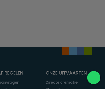
F REGELEN
ONZE UITVAARTEN
 aanvragen
Directe crematie
t uitvaart
Thuisuitvaart
 een uitvaart
Complete uitvaart
bij leven
Exclusieve uitvaart