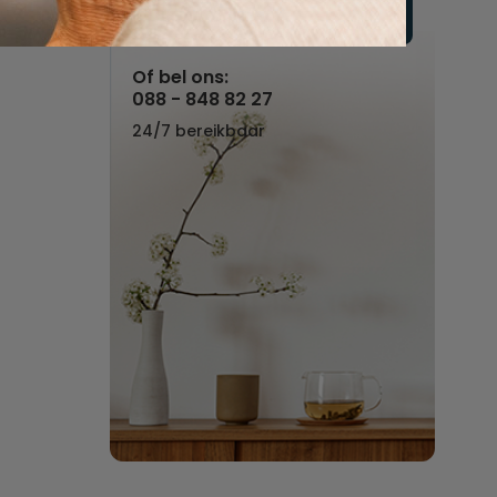
Vul hier uw wensen in
Of bel ons:
088 - 848 82 27
24/7 bereikbaar