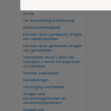
Overlijden op zee en
zeebegrafenis
Sectie
Ter beschikking wetenschap
Uitvaartplechtigheid
Uitvaart door gemeente; vragen
van nabestaanden
Uitvaart door gemeente; vragen
van gemeenten
Vaststellen dood / akte van
overlijden / verlof tot begraven
of cremeren
Vervoer overledene
Verzekeringen
Verzorging overledene
Vragen over
uitvaartorganisaties en
uitvaartondernemers
Vragen van