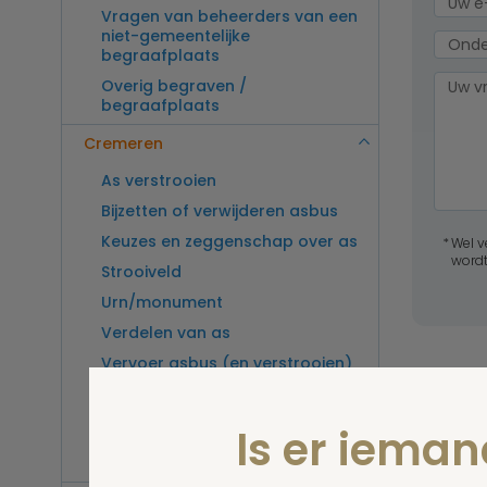
Vragen van beheerders van een
niet-gemeentelijke
begraafplaats
Overig begraven /
begraafplaats
Cremeren
As verstrooien
Bijzetten of verwijderen asbus
Keuzes en zeggenschap over as
Wel v
wordt
Strooiveld
Urn/monument
Verdelen van as
Vervoer asbus (en verstrooien)
buitenland
Vragen van beheerders van een
Is er iema
crematorium
Overig cremeren