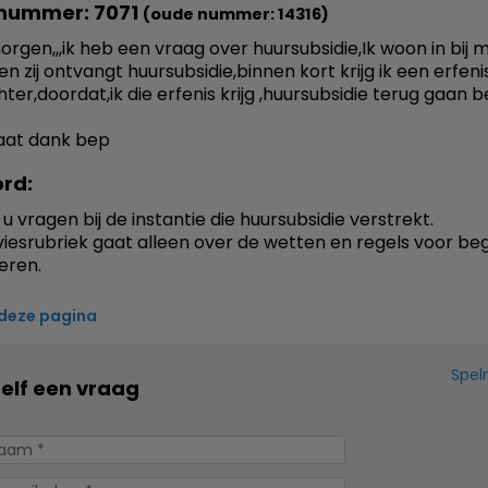
nummer: 7071
(oude nummer: 14316)
rgen,,,ik heb een vraag over huursubsidie,Ik woon in bij m
n zij ontvangt huursubsidie,binnen kort krijg ik een erfen
ter,doordat,ik die erfenis krijg ,huursubsidie terug gaan 
aat dank bep
rd:
u vragen bij de instantie die huursubsidie verstrekt.
iesrubriek gaat alleen over de wetten en regels voor be
eren.
 deze pagina
Spel
zelf een vraag