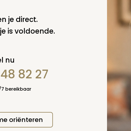
n je direct.
je is voldoende.
l nu
848 82 27
4/7 bereikbaar
 me oriënteren