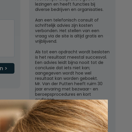
lezingen en heeft functies bij
diverse bedrijven en organisaties.
Aan een telefonisch consult of
schriftelijk advies zijn kosten
verbonden. Het stellen van een
vraag via de site is altijd gratis en
vrijblijvend.
Als tot een opdracht wordt besloten
is het resultaat meestal succesvol.
Een advies leidt bijna nooit tot de
n
conclusie dat iets niet kan;
aangegeven wordt hoe wel
resultaat kan worden geboekt.
Mr. Van der Putten heeft ruim 30
jaar ervaring met bezwaar- en
beroepsprocedures en kort
gedingen.
Juridisch adviesbureau mr. W.G.H.M.
van der Putten c.s.
Zutphensestraatweg 7
6881 WN Velp (Gld)