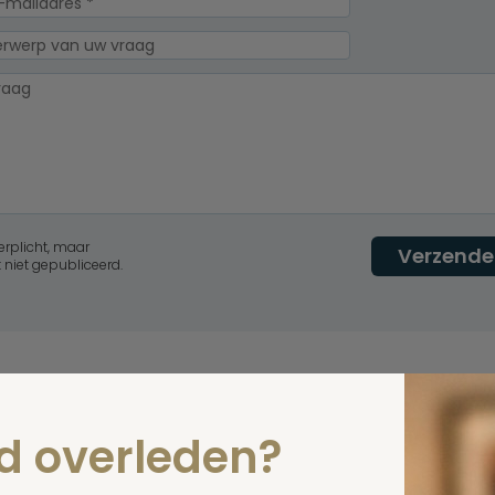
erplicht, maar
Verzende
 niet gepubliceerd.
nd overleden?