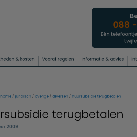
Be
088 -
Eén telefoontje
twijfe
kheden & kosten
Vooraf regelen
Informatie & advies
In
regelen
atie
 onze experts
hecklist uitvaart regelen
Waarom een uitvaart regelen?
Een laatste groet
Crematie regelen
Bedrijvengids
Intakeformulier
Thuisuitvaart crematie
Begrafenis regelen
Nieuws
Wensen vastleggen
Agenda
Offerte 
Intiem
Uitgebreid
Begrafenis Compleet
Natuurbegrafenis
Du
home
juridisch
overige
diversen
huursubsidie terugbetalen
rsubsidie terugbetalen
er 2009