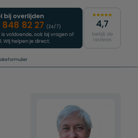
l bij overlijden
4,7
 848 82 27
(24/7)
bekijk de
 is voldoende, ook bij vragen of
reviews
l. Wij helpen je direct.
takeformulier
aanvragen
e crematie
Intakeformulier
Complete uitvaart
Contact
urzame uitvaart
Prijzen crematoria