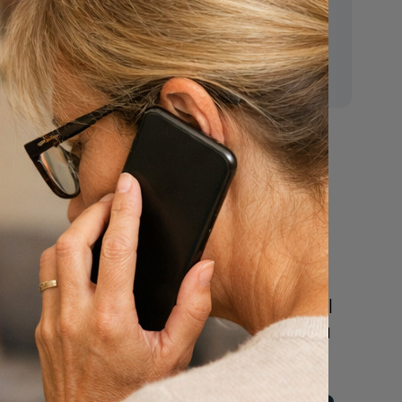
E-mail:
mr.vanderputten@gmail.com
Nu
een uitvaart
regelen
Beschrijf uw wensen
online of bel ons geheel
vrijblijvend voor hulp na
een overlijden.