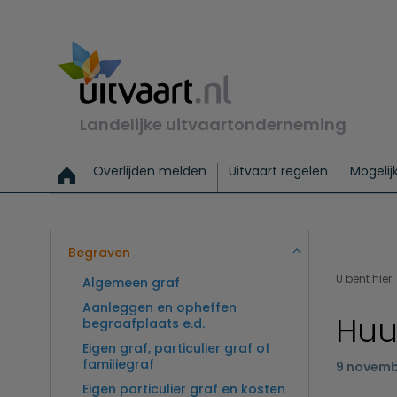
Landelijke uitvaartonderneming
Overlijden melden
Uitvaart regelen
Mogelij
Meld een overlijden
Alles over een uitvaart regelen
Uitvaartmogelijkheden
Uitvaart regelen bij leven
Alle onderwerpen
Wat kost een uitvaart?
Directe hulp bij overlijden
Keuzehulp
Uitvaart laten regelen
Checklist uitvaart 
Directe crem
Vraag
C
Exclusieve uitvaart
Begrafenis Basis
Begrafenis 
Begraven
U bent hier:
Algemeen graf
Aanleggen en opheffen
Huu
begraafplaats e.d.
Eigen graf, particulier graf of
familiegraf
9 novemb
Eigen particulier graf en kosten