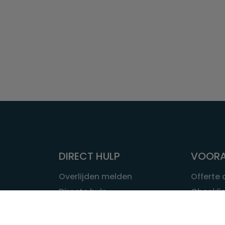
DIRECT HULP
VOORA
Overlijden melden
Offerte
Directe hulp
Checklis
Intakeformulier
Wat kost
Eerste 24 uur
Uitvaart 