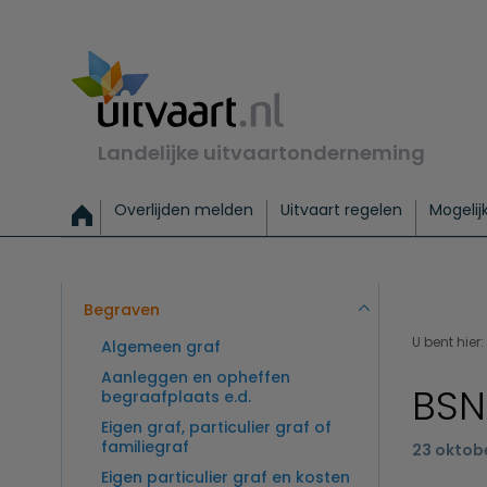
Landelijke uitvaartonderneming
Overlijden melden
Uitvaart regelen
Mogelij
Meld een overlijden
Alles over een uitvaart regelen
Uitvaartmogelijkheden
Uitvaart regelen bij leven
Alle onderwerpen
Wat kost een uitvaart?
Directe hulp bij overlijden
Keuzehulp
Uitvaart laten regelen
Checklist uitvaart 
Directe crem
Vraag
C
Exclusieve uitvaart
Begrafenis Basis
Begrafenis 
Begraven
U bent hier:
Algemeen graf
Aanleggen en opheffen
BSN
begraafplaats e.d.
Eigen graf, particulier graf of
familiegraf
23 oktob
Eigen particulier graf en kosten