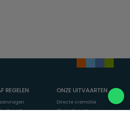
F REGELEN
ONZE UITVAARTEN
 aanvragen
Directe crematie
t uitvaart
Thuisuitvaart
 een uitvaart
Complete uitvaart
bij leven
Exclusieve uitvaart