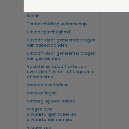
Overlijden op zee en
zeebegrafenis
Sectie
Ter beschikking wetenschap
Uitvaartplechtigheid
Uitvaart door gemeente; vragen
van nabestaanden
Uitvaart door gemeente; vragen
van gemeenten
Vaststellen dood / akte van
overlijden / verlof tot begraven
of cremeren
Vervoer overledene
Verzekeringen
Verzorging overledene
Vragen over
uitvaartorganisaties en
uitvaartondernemers
Vragen van