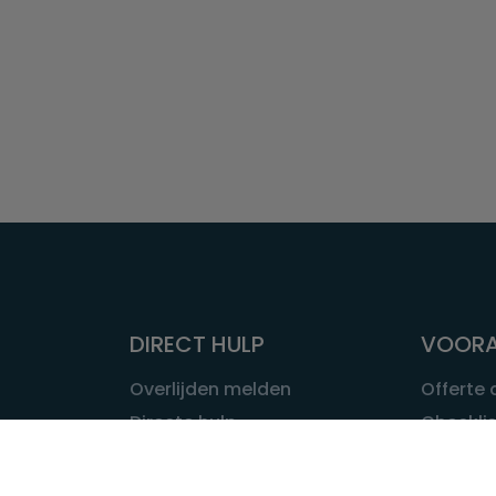
DIRECT HULP
VOORA
Overlijden melden
Offerte
Directe hulp
Checklis
Intakeformulier
Wat kost
Eerste 24 uur
Uitvaart 