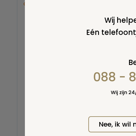
Overige
Balsemen en thanatopraxie
Wij helpe
Belastingen
Eén telefoont
Buitenland
Erfenis / erfrecht
Euthanasie
Kinderen / baby
Be
Koninklijk Huis
088 - 
Kosten uitvaart
Lijkschouwing
Milieu
Wij zijn 2
Mortuarium / rouwcentrum
Natuurlijke en niet-natuurlijke
dood
Opbaren
Nee, ik wil
Orgaandonatie