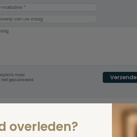
erplicht, maar
Verzende
 niet gepubliceerd.
nd overleden?