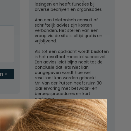
lezingen en heeft functies bij
diverse bedrijven en organisaties.
Aan een telefonisch consult of
schriftelijk advies zijn kosten
verbonden. Het stellen van een
vraag via de site is altijd gratis en
vrijblijvend.
Als tot een opdracht wordt besloten
is het resultaat meestal succesvol.
Een advies leidt bijna nooit tot de
conclusie dat iets niet kan;
aangegeven wordt hoe wel
n
resultaat kan worden geboekt.
Mr. Van der Putten heeft ruim 30
jaar ervaring met bezwaar- en
beroepsprocedures en kort
gedingen.
Juridisch adviesbureau mr. W.G.H.M.
van der Putten c.s.
Zutphensestraatweg 7
6881 WN Velp (Gld)