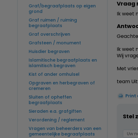
Vraag 
Graf/begraafplaats op eigen
grond
Ik weet 
Graf ruimen / ruiming
Antwoo
begraafplaats
Graf overschrijven
Geachte
Grafsteen / monument
Ik weet 
Huisdier begraven
Wij vrag
Islamitische begraafplaats en
islamitisch begraven
Met vrien
Kist of ander omhulsel
team Uit
Opgraven en herbegraven of
cremeren
Print
Sluiten of opheffen
begraafplaats
Sieraden e.a. grafgiften
Stel 
Verordening / reglement
Vragen van beheerders van een
gemeentelijke begraafplaats