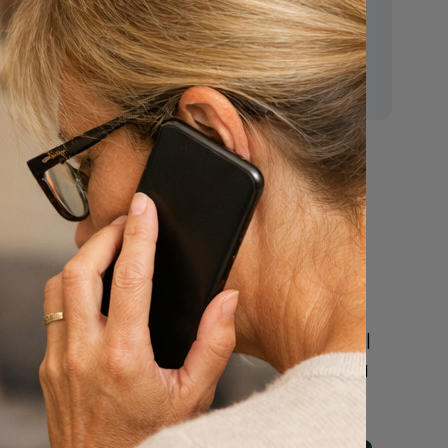
E-mail:
mr.vanderputten@gmail.com
Nu
een uitvaart
regelen
Beschrijf uw wensen
online of bel ons geheel
vrijblijvend voor hulp na
een overlijden.