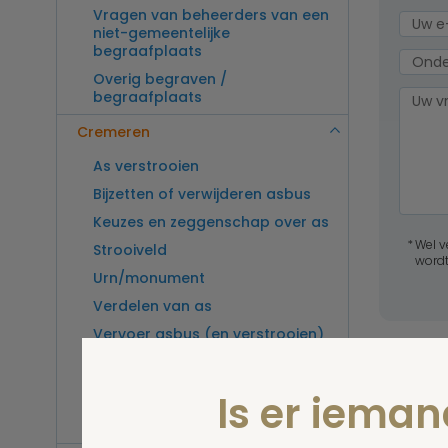
Vragen van beheerders van een
niet-gemeentelijke
begraafplaats
Overig begraven /
begraafplaats
Cremeren
As verstrooien
Bijzetten of verwijderen asbus
Keuzes en zeggenschap over as
Wel v
Strooiveld
wordt
Urn/monument
Verdelen van as
Vervoer asbus (en verstrooien)
buitenland
Vragen van beheerders van een
Is er iema
crematorium
Overig cremeren