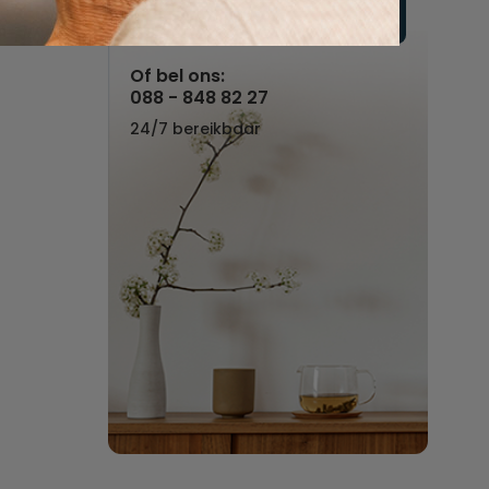
Vul hier uw wensen in
Of bel ons:
088 - 848 82 27
24/7 bereikbaar