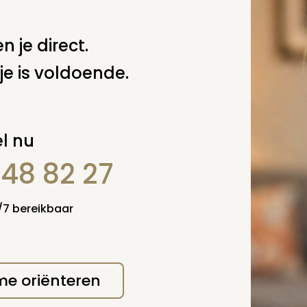
n je direct.
je is voldoende.
l nu
848 82 27
4/7 bereikbaar
 me oriënteren