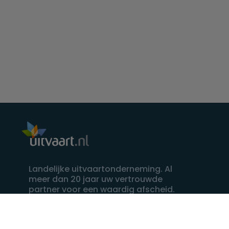
Landelijke uitvaartonderneming. Al
meer dan 20 jaar uw vertrouwde
partner voor een waardig afscheid.
088 - 848 82 27
24/7 bereikbaar, dag en nacht