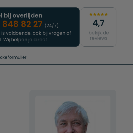
l bij overlijden
4,7
 848 82 27
(24/7)
bekijk de
 is voldoende, ook bij vragen of
reviews
l. Wij helpen je direct.
takeformulier
aanvragen
e crematie
Intakeformulier
Complete uitvaart
Contact
urzame uitvaart
Prijzen crematoria