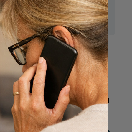
E-mail:
mr.vanderputten@gmail.com
regels
Nu
een uitvaart
regelen
Beschrijf uw wensen
online of bel ons geheel
vrijblijvend voor hulp na
een overlijden.