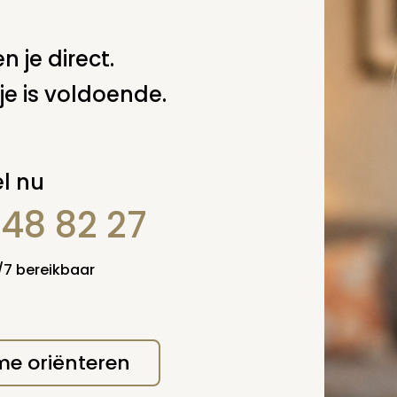
delijke groet,
.M. van der Putten
n je direct.
 deze pagina
je is voldoende.
Spel
zelf een vraag
l nu
848 82 27
4/7 bereikbaar
 me oriënteren