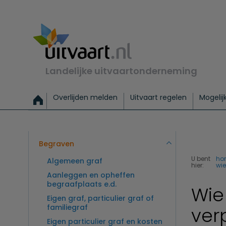
Landelijke uitvaartonderneming
Overlijden melden
Uitvaart regelen
Mogelij
Meld een overlijden
Alles over een uitvaart regelen
Uitvaartmogelijkheden
Uitvaart regelen bij leven
Alle onderwerpen
Wat kost een uitvaart?
Directe hulp bij overlijden
Keuzehulp
Uitvaart laten regelen
Checklist uitvaart 
Directe crem
Vraag
C
Exclusieve uitvaart
Begrafenis Basis
Begrafenis 
Begraven
U bent
ho
Algemeen graf
hier:
wie
Aanleggen en opheffen
begraafplaats e.d.
Wie
Eigen graf, particulier graf of
familiegraf
ver
Eigen particulier graf en kosten