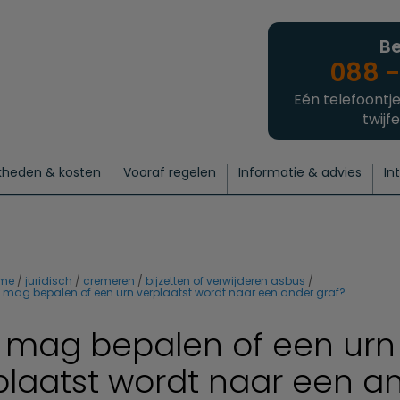
Be
088 -
Eén telefoontje
twijfe
kheden & kosten
Vooraf regelen
Informatie & advies
In
regelen
atie
 onze experts
hecklist uitvaart regelen
Waarom een uitvaart regelen?
Een laatste groet
Crematie regelen
Bedrijvengids
Intakeformulier
Thuisuitvaart crematie
Begrafenis regelen
Nieuws
Wensen vastleggen
Agenda
Offerte 
Intiem
Uitgebreid
Begrafenis Compleet
Natuurbegrafenis
Du
me
juridisch
cremeren
bijzetten of verwijderen asbus
 mag bepalen of een urn verplaatst wordt naar een ander graf?
 mag bepalen of een urn
plaatst wordt naar een a