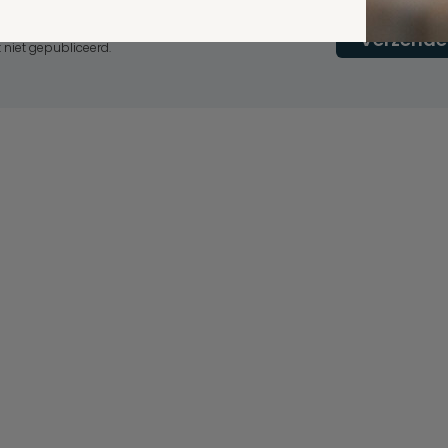
erplicht, maar
Verzende
 niet gepubliceerd.