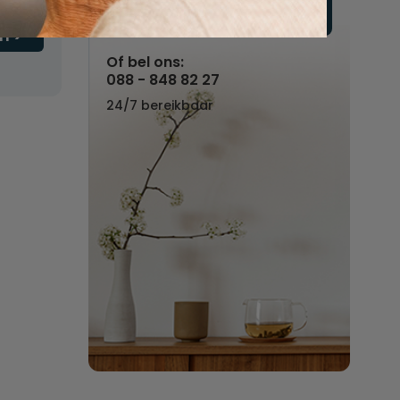
Vul hier uw wensen in
n
Of bel ons:
088 - 848 82 27
24/7 bereikbaar