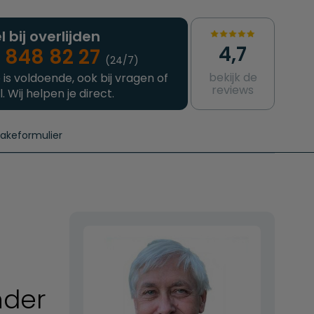
l bij overlijden
4,7
 848 82 27
(24/7)
bekijk de
 is voldoende, ook bij vragen of
reviews
l. Wij helpen je direct.
takeformulier
aanvragen
e crematie
Intakeformulier
Complete uitvaart
Contact
urzame uitvaart
Prijzen crematoria
nder