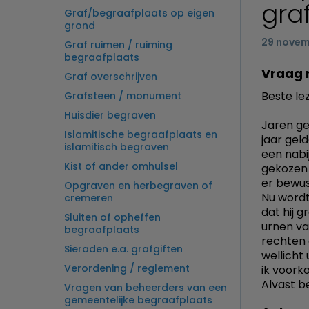
gra
Graf/begraafplaats op eigen
grond
29 novem
Graf ruimen / ruiming
begraafplaats
Vraag 
Graf overschrijven
Beste lez
Grafsteen / monument
Huisdier begraven
Jaren ge
Islamitische begraafplaats en
jaar geld
islamitisch begraven
een nabi
Kist of ander omhulsel
gekozen 
er bewus
Opgraven en herbegraven of
Nu wordt
cremeren
dat hij g
Sluiten of opheffen
urnen va
begraafplaats
rechten 
Sieraden e.a. grafgiften
wellicht 
Verordening / reglement
ik voork
Alvast b
Vragen van beheerders van een
gemeentelijke begraafplaats