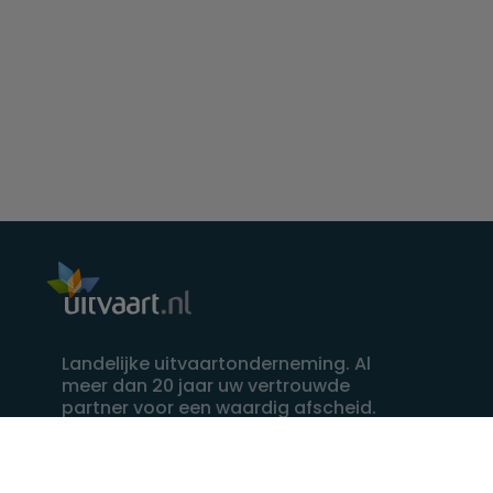
Landelijke uitvaartonderneming. Al
meer dan 20 jaar uw vertrouwde
partner voor een waardig afscheid.
088 - 848 82 27
24/7 bereikbaar, dag en nacht