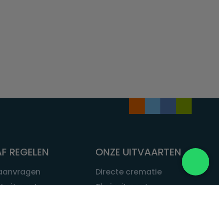
F REGELEN
ONZE UITVAARTEN
 aanvragen
Directe crematie
t uitvaart
Thuisuitvaart
 een uitvaart
Complete uitvaart
bij leven
Exclusieve uitvaart