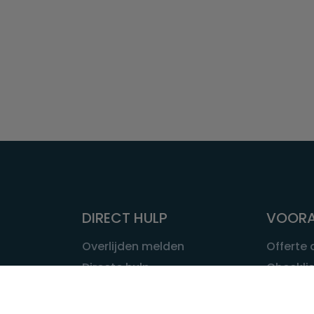
DIRECT HULP
VOORA
Overlijden melden
Offerte
Directe hulp
Checklis
Intakeformulier
Wat kost
Eerste 24 uur
Uitvaart 