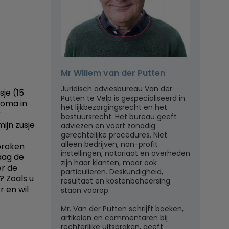
Mr Willem van der Putten
Juridisch adviesbureau Van der
sje (15
Putten te Velp is gespecialiseerd in
n oma in
het lijkbezorgingsrecht en het
r
bestuursrecht. Het bureau geeft
ijn zusje
adviezen en voert zonodig
gerechtelijke procedures. Niet
alleen bedrijven, non-profit
proken
instellingen, notariaat en overheden
raag de
zijn haar klanten, maar ook
er de
particulieren. Deskundigheid,
 Zoals u
resultaat en kostenbeheersing
r en wil
staan voorop.
Mr. Van der Putten schrijft boeken,
artikelen en commentaren bij
rechterlijke uitspraken, geeft