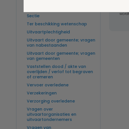
Overlijden op zee en
zeebegrafenis
Wel v
wordt
Sectie
Ter beschikking wetenschap
Uitvaartplechtigheid
Uitvaart door gemeente; vragen
van nabestaanden
Uitvaart door gemeente; vragen
van gemeenten
Vaststellen dood / akte van
overlijden / verlof tot begraven
of cremeren
Vervoer overledene
Verzekeringen
Verzorging overledene
Vragen over
uitvaartorganisaties en
uitvaartondernemers
Vragen van