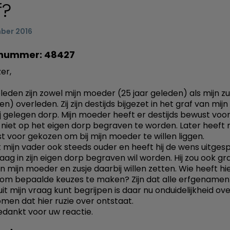
f?
ber 2016
nummer: 48427
er,
leden zijn zowel mijn moeder (25 jaar geleden) als mijn zu
en) overleden. Zij zijn destijds bijgezet in het graf van mij
j gelegen dorp. Mijn moeder heeft er destijds bewust voo
niet op het eigen dorp begraven te worden. Later heeft m
t voor gekozen om bij mijn moeder te willen liggen.
 mijn vader ook steeds ouder en heeft hij de wens uitges
raag in zijn eigen dorp begraven wil worden. Hij zou ook g
n mijn moeder en zusje daarbij willen zetten. Wie heeft hi
om bepaalde keuzes te maken? Zijn dat alle erfgenamen?
uit mijn vraag kunt begrijpen is daar nu onduidelijkheid ove
omen dat hier ruzie over ontstaat.
edankt voor uw reactie.