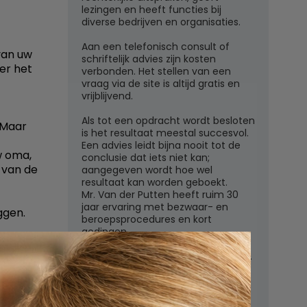
lezingen en heeft functies bij
diverse bedrijven en organisaties.
Aan een telefonisch consult of
van uw
schriftelijk advies zijn kosten
er het
verbonden. Het stellen van een
vraag via de site is altijd gratis en
vrijblijvend.
Als tot een opdracht wordt besloten
. Maar
is het resultaat meestal succesvol.
Een advies leidt bijna nooit tot de
w oma,
conclusie dat iets niet kan;
 van de
aangegeven wordt hoe wel
resultaat kan worden geboekt.
Mr. Van der Putten heeft ruim 30
jaar ervaring met bezwaar- en
ggen.
beroepsprocedures en kort
gedingen.
jgezet te
 dat zij
Juridisch adviesbureau mr. W.G.H.M.
van der Putten c.s.
graf met
Zutphensestraatweg 7
6881 WN Velp (Gld)