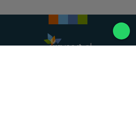
Landelijke uitvaartonderneming. Al meer dan 20
jaar uw vertrouwde partner voor een waardig
afscheid.
088 - 848 82 27
24/7 bereikbaar, dag en nacht
DIRECT HULP