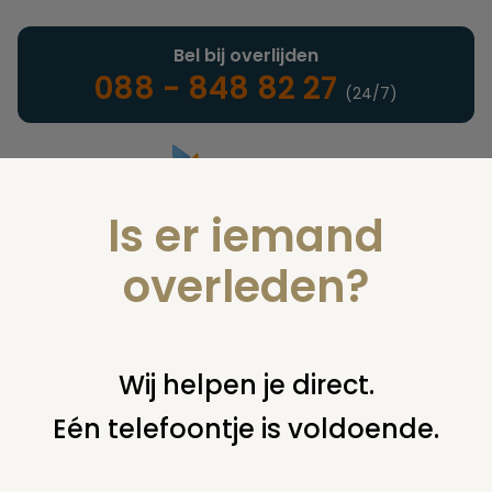
Bel bij overlijden
088 - 848 82 27
(24/7)
Is er iemand
Landelijke uitvaartonderneming
overleden?
Juridisch
Wij helpen je direct.
Eén telefoontje is voldoende.
U bent hier:
home
juridisch
cremeren
bijzetten of
verwijderen asbus
vraagje over bij zetten broertje