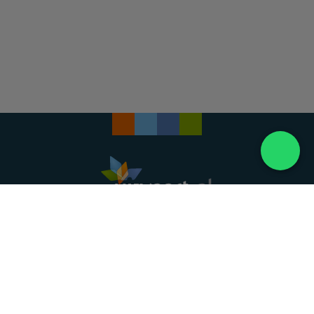
Landelijke uitvaartonderneming. Al meer dan 20
jaar uw vertrouwde partner voor een waardig
afscheid.
088 - 848 82 27
24/7 bereikbaar, dag en nacht