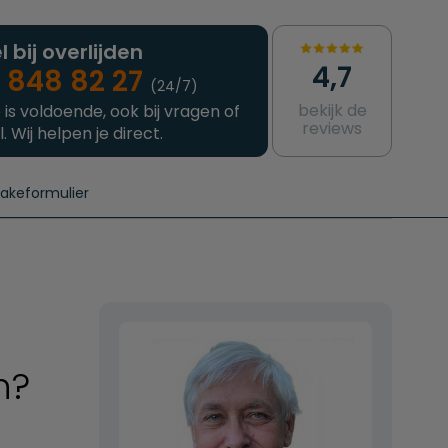
l bij overlijden
4,7
 848 82 27
(24/7)
bekijk de
 is voldoende, ook bij vragen of
reviews
l. Wij helpen je direct.
takeformulier
aanvragen
e crematie
Intakeformulier
Complete uitvaart
Contact
urzame uitvaart
Prijzen crematoria
n?