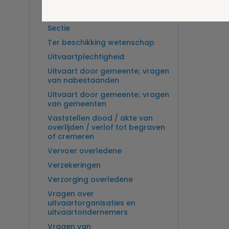
Overlijden op zee en
zeebegrafenis
Sectie
Ter beschikking wetenschap
Uitvaartplechtigheid
Uitvaart door gemeente; vragen
van nabestaanden
Uitvaart door gemeente; vragen
van gemeenten
Vaststellen dood / akte van
overlijden / verlof tot begraven
of cremeren
Vervoer overledene
Verzekeringen
Verzorging overledene
Vragen over
uitvaartorganisaties en
uitvaartondernemers
Vragen van