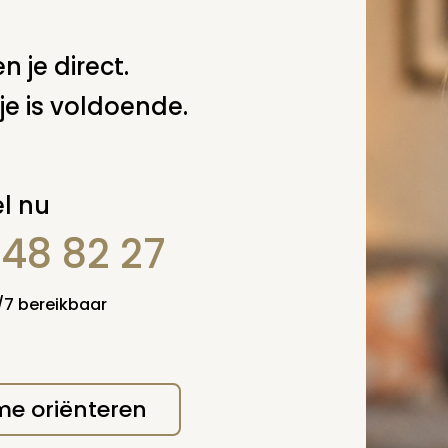
Verzende
 niet gepubliceerd.
n je direct.
je is voldoende.
l nu
848 82 27
4/7 bereikbaar
 me oriënteren