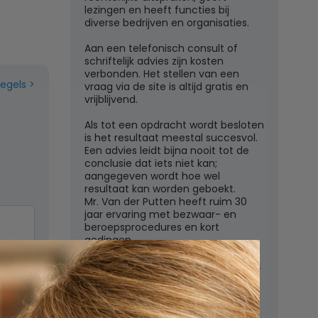
lezingen en heeft functies bij
diverse bedrijven en organisaties.
Aan een telefonisch consult of
schriftelijk advies zijn kosten
verbonden. Het stellen van een
regels
vraag via de site is altijd gratis en
vrijblijvend.
Als tot een opdracht wordt besloten
is het resultaat meestal succesvol.
Een advies leidt bijna nooit tot de
conclusie dat iets niet kan;
aangegeven wordt hoe wel
resultaat kan worden geboekt.
Mr. Van der Putten heeft ruim 30
jaar ervaring met bezwaar- en
beroepsprocedures en kort
gedingen.
Juridisch adviesbureau mr. W.G.H.M.
van der Putten c.s.
Zutphensestraatweg 7
6881 WN Velp (Gld)