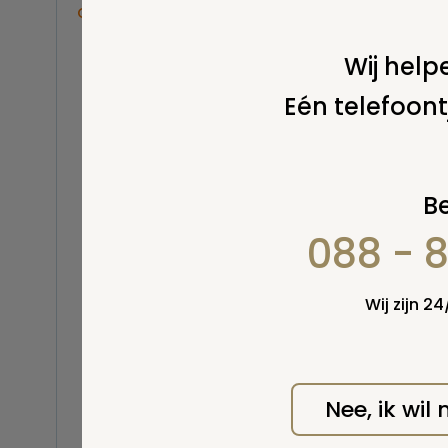
Overige
wordt
Balsemen en thanatopraxie
Wij helpe
Belastingen
Eén telefoont
Buitenland
Erfenis / erfrecht
Euthanasie
Kinderen / baby
Be
Koninklijk Huis
088 - 
Kosten uitvaart
Lijkschouwing
Milieu
Wij zijn 2
Mortuarium / rouwcentrum
Natuurlijke en niet-natuurlijke
dood
Opbaren
Nee, ik wil
Orgaandonatie