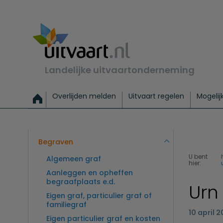
Landelijke uitvaartonderneming
Overlijden melden
Uitvaart regelen
Mogelij
Meld een overlijden
Alles over een uitvaart regelen
Uitvaartmogelijkheden
Uitvaart regelen bij leven
Alle onderwerpen
Wat kost een uitvaart?
Directe hulp bij overlijden
Keuzehulp
Uitvaart laten regelen
Checklist uitvaart 
Directe crem
Vraag
C
Exclusieve uitvaart
Begrafenis Basis
Begrafenis 
Begraven
U bent
Algemeen graf
hier:
Aanleggen en opheffen
begraafplaats e.d.
Urn
Eigen graf, particulier graf of
familiegraf
10 april 2
Eigen particulier graf en kosten