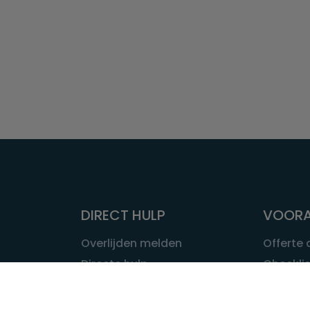
DIRECT HULP
VOORA
Overlijden melden
Offerte
Directe hulp
Checklis
Intakeformulier
Wat kost
Eerste 24 uur
Uitvaart 