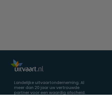
Landelijke uitvaartonderneming. Al
meer dan 20 jaar uw vertrouwde
partner voor een waardig afscheid.
088 - 848 82 27
24/7 bereikbaar, dag en nacht