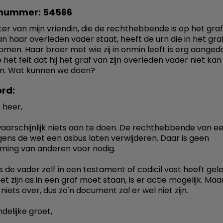
nummer: 54566
er van mijn vriendin, die de rechthebbende is op het gra
an haar overleden vader staat, heeft de urn die in het gra
en. Haar broer met wie zij in onmin leeft is erg aange
het feit dat hij het graf van zijn overleden vader niet kan
n. Wat kunnen we doen?
rd:
 heer,
waarschijnlijk niets aan te doen. De rechthebbende van e
ens de wet een asbus laten verwijderen. Daar is geen
ing van anderen voor nodig.
ls de vader zelf in een testament of codicil vast heeft gel
t zijn as in een graf moet staan, is er actie mogelijk. Maa
u niets over, dus zo'n document zal er wel niet zijn.
delijke groet,