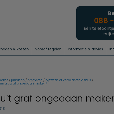
Be
088 -
Eén telefoontje
twijfe
kheden & kosten
Vooraf regelen
Informatie & advies
In
regelen
atie
 onze experts
hecklist uitvaart regelen
Waarom een uitvaart regelen?
Een laatste groet
Crematie regelen
Bedrijvengids
Intakeformulier
Thuisuitvaart crematie
Begrafenis regelen
Nieuws
Wensen vastleggen
Agenda
Offerte 
Intiem
Uitgebreid
Begrafenis Compleet
Natuurbegrafenis
Du
home
juridisch
cremeren
bijzetten of verwijderen asbus
urn uit graf ongedaan maken?
 uit graf ongedaan make
018