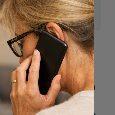
n
E-mail:
mr.vanderputten@gmail.com
Nu
een uitvaart
regelen
Beschrijf uw wensen
online of bel ons geheel
vrijblijvend voor hulp na
een overlijden.