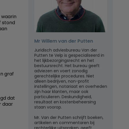
f waarin
f stond
daan
Mr Willem van der Putten
Juridisch adviesbureau Van der
Putten te Velp is gespecialiseerd in
het lijkbezorgingsrecht en het
bestuursrecht. Het bureau geeft
adviezen en voert zonodig
en graf
gerechtelijke procedures. Niet
alleen bedrijven, non-profit
instellingen, notariaat en overheden
zijn haar klanten, maar ook
particulieren. Deskundigheid,
egd dat
resultaat en kostenbeheersing
r daar
staan voorop.
Mr. Van der Putten schrijft boeken,
artikelen en commentaren bij
rechterlijke uitspraken, geeft