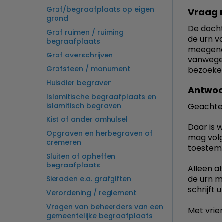
Graf/begraafplaats op eigen
Vraag 
grond
De docht
Graf ruimen / ruiming
de urn v
begraafplaats
meegenom
Graf overschrijven
vanwege 
Grafsteen / monument
bezoeke
Huisdier begraven
Antwoo
Islamitische begraafplaats en
islamitisch begraven
Geachte
Kist of ander omhulsel
Daar is 
Opgraven en herbegraven of
mag volg
cremeren
toestemm
Sluiten of opheffen
begraafplaats
Alleen a
de urn me
Sieraden e.a. grafgiften
schrijft 
Verordening / reglement
Vragen van beheerders van een
Met vrien
gemeentelijke begraafplaats