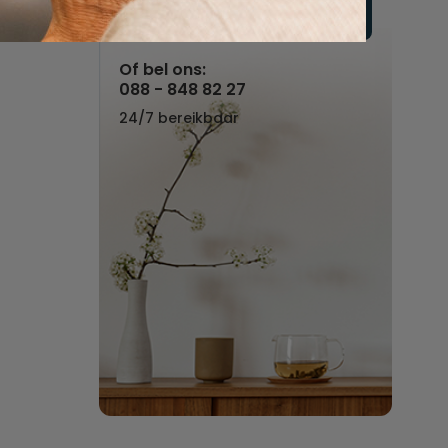
Vul hier uw wensen in
Of bel ons:
088 - 848 82 27
24/7 bereikbaar