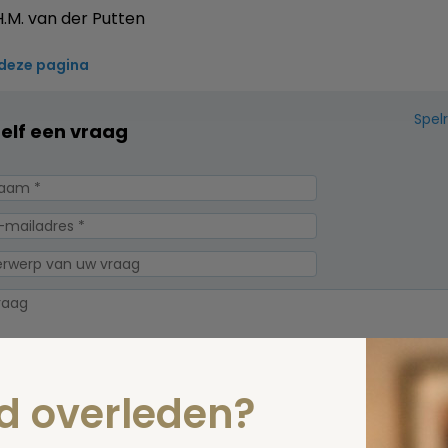
.M. van der Putten
 deze pagina
Spel
zelf een vraag
nd overleden?
erplicht, maar