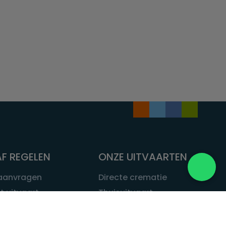
F REGELEN
ONZE UITVAARTEN
 aanvragen
Directe crematie
t uitvaart
Thuisuitvaart
 een uitvaart
Complete uitvaart
bij leven
Exclusieve uitvaart