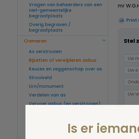
Vragen van beheerders van een
mr W.G.H
niet-gemeentelijke
begraafplaats
Print
Overig begraven /
begraafplaats
Stel 
Cremeren
As verstrooien
Bijzetten of verwijderen asbus
Keuzes en zeggenschap over as
Strooiveld
Urn/monument
Verdelen van as
Vervoer asbus (en verstrooien)
buitenland
Vragen van beheerders van een
Is er iema
crematorium
Overig cremeren
Wel v