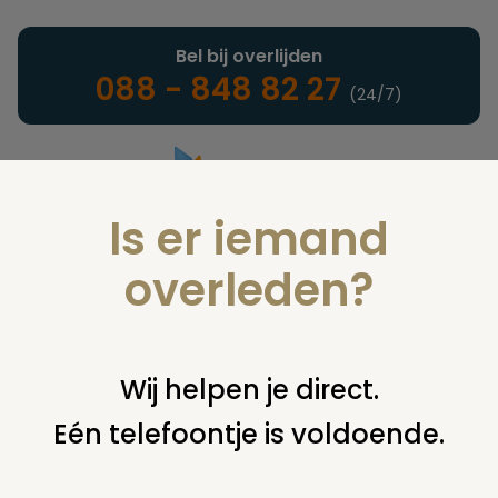
Bel bij overlijden
088 - 848 82 27
(24/7)
Is er iemand
Landelijke uitvaartonderneming
overleden?
Juridisch
Wij helpen je direct.
Eén telefoontje is voldoende.
U bent hier:
home
juridisch
cremeren
bijzetten of
verwijderen asbus
urn ouders naar nederland overbrengen