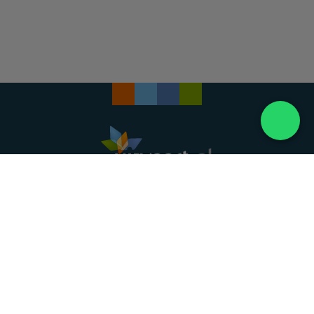
Landelijke uitvaartonderneming. Al meer dan 20
jaar uw vertrouwde partner voor een waardig
afscheid.
088 - 848 82 27
24/7 bereikbaar, dag en nacht