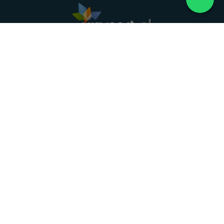
Landelijke uitvaartonderneming. Al meer dan 20
jaar uw vertrouwde partner voor een waardig
afscheid.
088 - 848 82 27
24/7 bereikbaar, dag en nacht
DIRECT HULP
Overlijden melden
Directe hulp
Intakeformulier