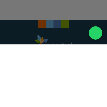
Landelijke uitvaartonderneming. Al meer dan 20
jaar uw vertrouwde partner voor een waardig
afscheid.
088 - 848 82 27
24/7 bereikbaar, dag en nacht