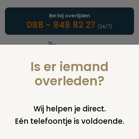
Bel bij overlijden
088 - 848 82 27
(24/7)
Is er iemand
Landelijke uitvaartonderneming
overleden?
Juridisch
Wij helpen je direct.
Eén telefoontje is voldoende.
U bent hier:
home
juridisch
cremeren
bijzetten of
verwijderen asbus
plaatsen urn tussen graven in