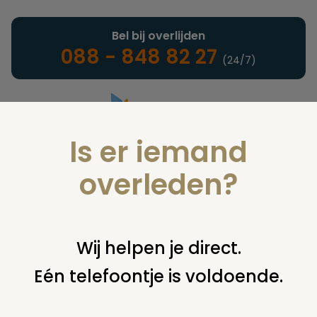
Bel bij overlijden
088 - 848 82 27
(24/7)
Is er iemand
Landelijke uitvaartonderneming
overleden?
Juridisch
Wij helpen je direct.
Eén telefoontje is voldoende.
U bent hier:
home
juridisch
cremeren
bijzetten of
verwijderen asbus
overplaatsing urngraf van me vader