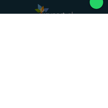
Landelijke uitvaartonderneming. Al meer dan 20
jaar uw vertrouwde partner voor een waardig
afscheid.
088 - 848 82 27
24/7 bereikbaar, dag en nacht
DIRECT HULP
Overlijden melden
Directe hulp
Intakeformulier