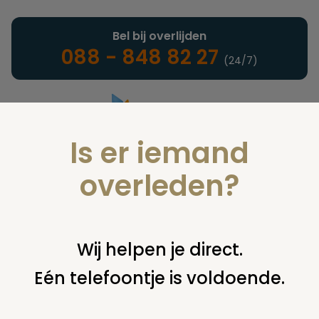
Bel bij overlijden
088 - 848 82 27
(24/7)
Is er iemand
Landelijke uitvaartonderneming
overleden?
Juridisch
Wij helpen je direct.
Eén telefoontje is voldoende.
U bent hier:
home
juridisch
cremeren
bijzetten of
verwijderen asbus
kosten opgraving urn