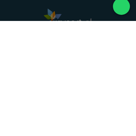
Landelijke uitvaartonderneming. Al meer dan 20
jaar uw vertrouwde partner voor een waardig
afscheid.
088 - 848 82 27
24/7 bereikbaar, dag en nacht
DIRECT HULP
Overlijden melden
Directe hulp
Intakeformulier