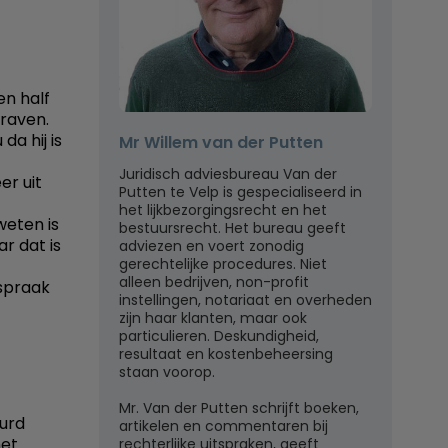
n half
raven.
da hij is
Mr Willem van der Putten
Juridisch adviesbureau Van der
er uit
Putten te Velp is gespecialiseerd in
het lijkbezorgingsrecht en het
weten is
bestuursrecht. Het bureau geeft
r dat is
adviezen en voert zonodig
gerechtelijke procedures. Niet
alleen bedrijven, non-profit
tspraak
instellingen, notariaat en overheden
zijn haar klanten, maar ook
particulieren. Deskundigheid,
resultaat en kostenbeheersing
staan voorop.
Mr. Van der Putten schrijft boeken,
uurd
artikelen en commentaren bij
het
rechterlijke uitspraken, geeft