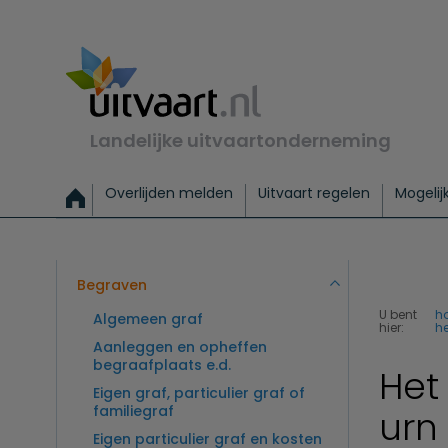
Landelijke uitvaartonderneming
Overlijden melden
Uitvaart regelen
Mogelij
Meld een overlijden
Alles over een uitvaart regelen
Uitvaartmogelijkheden
Uitvaart regelen bij leven
Alle onderwerpen
Wat kost een uitvaart?
Directe hulp bij overlijden
Keuzehulp
Uitvaart laten regelen
Checklist uitvaart 
Directe crem
Vraag
C
Exclusieve uitvaart
Begrafenis Basis
Begrafenis 
Begraven
U bent
h
Algemeen graf
hier:
he
Aanleggen en opheffen
begraafplaats e.d.
Het
Eigen graf, particulier graf of
familiegraf
urn
Eigen particulier graf en kosten