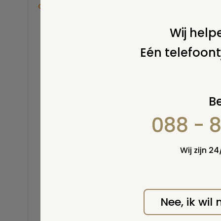
Overige
Balsemen en thanatopraxie
Stel 
Wij helpe
Belastingen
Eén telefoont
Buitenland
Erfenis / erfrecht
Euthanasie
Kinderen / baby
Be
Koninklijk Huis
088 - 
Kosten uitvaart
Lijkschouwing
Milieu
Wij zijn 2
Mortuarium / rouwcentrum
Natuurlijke en niet-natuurlijke
dood
Wel v
wordt
Opbaren
Nee, ik wil
Orgaandonatie