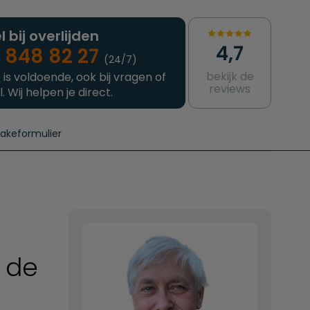
l bij overlijden
4,7
 848 82 27
(24/7)
bekijk de
 is voldoende, ook bij vragen of
reviews
l. Wij helpen je direct.
takeformulier
aanvragen
e crematie
Intakeformulier
Complete uitvaart
Contact
urzame uitvaart
Prijzen crematoria
t de