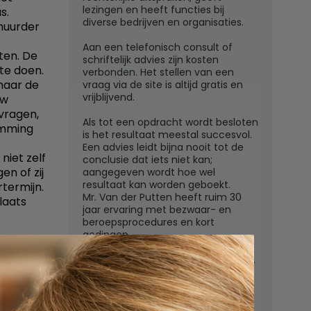
lezingen en heeft functies bij
s.
diverse bedrijven en organisaties.
huurder
Aan een telefonisch consult of
tten. De
schriftelijk advies zijn kosten
te doen.
verbonden. Het stellen van een
maar de
vraag via de site is altijd gratis en
vrijblijvend.
uw
 vragen,
Als tot een opdracht wordt besloten
temming
is het resultaat meestal succesvol.
Een advies leidt bijna nooit tot de
niet zelf
conclusie dat iets niet kan;
n of zij
aangegeven wordt hoe wel
resultaat kan worden geboekt.
termijn.
Mr. Van der Putten heeft ruim 30
laats
jaar ervaring met bezwaar- en
beroepsprocedures en kort
gedingen.
Juridisch adviesbureau mr. W.G.H.M.
van der Putten c.s.
Zutphensestraatweg 7
6881 WN Velp (Gld)