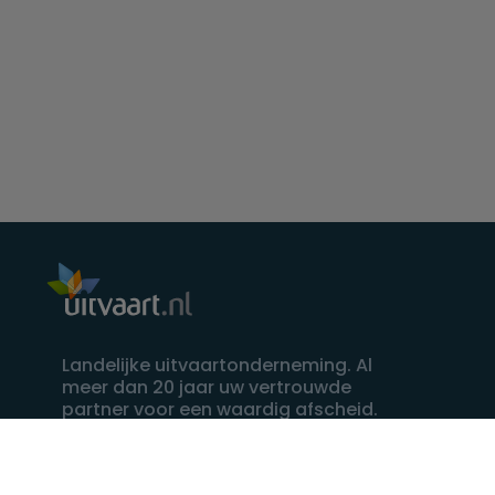
Landelijke uitvaartonderneming. Al
meer dan 20 jaar uw vertrouwde
partner voor een waardig afscheid.
088 - 848 82 27
24/7 bereikbaar, dag en nacht