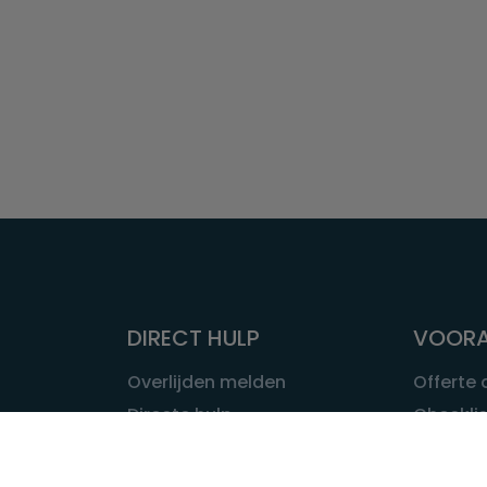
DIRECT HULP
VOORA
Overlijden melden
Offerte
Directe hulp
Checklis
Intakeformulier
Wat kost
Eerste 24 uur
Uitvaart 