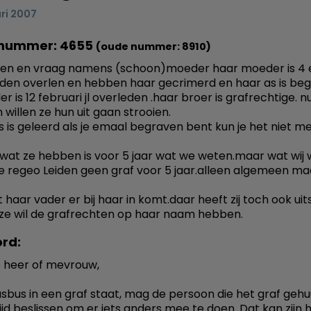
ri 2007
nummer: 4655
(oude nummer: 8910)
en en vraag namens (schoon)moeder haar moeder is 4 e
eden overlen en hebben haar gecrimerd en haar as is beg
r is 12 februari jl overleden .haar broer is grafrechtige. nu 
 willen ze hun uit gaan strooien.
 is geleerd als je emaal begraven bent kun je het niet me
 wat ze hebben is voor 5 jaar wat we weten.maar wat wij 
ze regeo Leiden geen graf voor 5 jaar.alleen algemeen maa
t haar vader er bij haar in komt.daar heeft zij toch ook ui
 ze wil de grafrechten op haar naam hebben.
rd:
 heer of mevrouw,
asbus in een graf staat, mag de persoon die het graf geh
ijd beslissen om er iets anders mee te doen. Dat kan zijn 