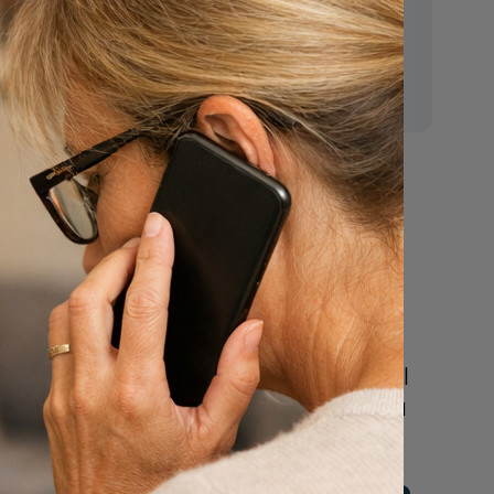
E-mail:
mr.vanderputten@gmail.com
regels
Nu
een uitvaart
regelen
Beschrijf uw wensen
online of bel ons geheel
vrijblijvend voor hulp na
n
een overlijden.