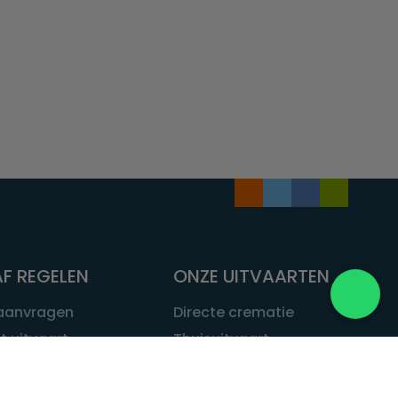
F REGELEN
ONZE UITVAARTEN
 aanvragen
Directe crematie
t uitvaart
Thuisuitvaart
 een uitvaart
Complete uitvaart
bij leven
Exclusieve uitvaart