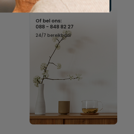
Vul hier uw wensen in
Of bel ons:
088 - 848 82 27
24/7 bereikbaar