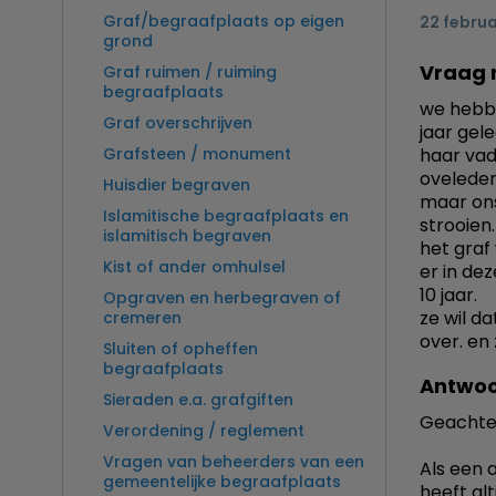
Graf/begraafplaats op eigen
22 februa
grond
Vraag 
Graf ruimen / ruiming
begraafplaats
we hebb
Graf overschrijven
jaar gel
Grafsteen / monument
haar vade
oveleden
Huisdier begraven
maar ons
Islamitische begraafplaats en
strooien.
islamitisch begraven
het graf
Kist of ander omhulsel
er in de
10 jaar.
Opgraven en herbegraven of
ze wil da
cremeren
over. en
Sluiten of opheffen
begraafplaats
Antwoo
Sieraden e.a. grafgiften
Geachte
Verordening / reglement
Vragen van beheerders van een
Als een 
gemeentelijke begraafplaats
heeft alt