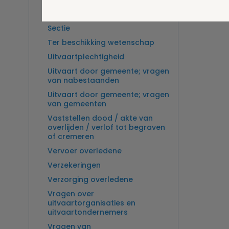
Overlijden op zee en
zeebegrafenis
Sectie
Ter beschikking wetenschap
Uitvaartplechtigheid
Uitvaart door gemeente; vragen
van nabestaanden
Uitvaart door gemeente; vragen
van gemeenten
Vaststellen dood / akte van
overlijden / verlof tot begraven
of cremeren
Vervoer overledene
Verzekeringen
Verzorging overledene
Vragen over
uitvaartorganisaties en
uitvaartondernemers
Vragen van