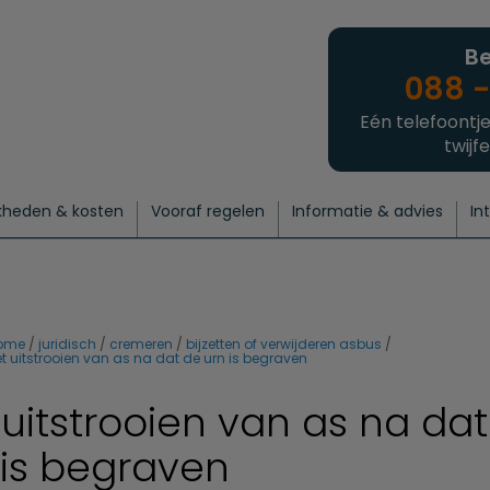
Be
088 -
Eén telefoontje
twijfe
kheden & kosten
Vooraf regelen
Informatie & advies
In
regelen
atie
 onze experts
hecklist uitvaart regelen
Waarom een uitvaart regelen?
Een laatste groet
Crematie regelen
Bedrijvengids
Intakeformulier
Thuisuitvaart crematie
Begrafenis regelen
Nieuws
Wensen vastleggen
Agenda
Offerte 
Intiem
Uitgebreid
Begrafenis Compleet
Natuurbegrafenis
Du
ome
juridisch
cremeren
bijzetten of verwijderen asbus
t uitstrooien van as na dat de urn is begraven
 uitstrooien van as na da
 is begraven