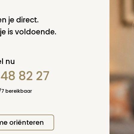
Spel
zelf een vraag
n je direct.
je is voldoende.
l nu
848 82 27
4/7 bereikbaar
erplicht, maar
Verzende
 niet gepubliceerd.
 me oriënteren