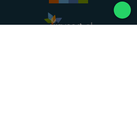
Landelijke uitvaartonderneming. Al meer dan 20
jaar uw vertrouwde partner voor een waardig
afscheid.
088 - 848 82 27
24/7 bereikbaar, dag en nacht
DIRECT HULP
Overlijden melden
Directe hulp