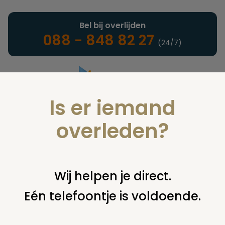
Bel bij overlijden
088 - 848 82 27
(24/7)
Is er iemand
Landelijke uitvaartonderneming
overleden?
Juridisch
Wij helpen je direct.
Eén telefoontje is voldoende.
U bent hier:
home
juridisch
cremeren
bijzetten of
verwijderen asbus
crematieas ouders op essenhof