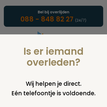
Bel bij overlijden
088 - 848 82 27
(24/7)
Is er iemand
Landelijke uitvaartonderneming
overleden?
Juridisch
Wij helpen je direct.
Eén telefoontje is voldoende.
U bent hier:
home
juridisch
cremeren
bijzetten of
verwijderen asbus
bijzetting asbus huurgraf