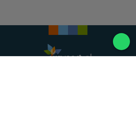
Landelijke uitvaartonderneming. Al meer dan 20
jaar uw vertrouwde partner voor een waardig
afscheid.
088 - 848 82 27
24/7 bereikbaar, dag en nacht