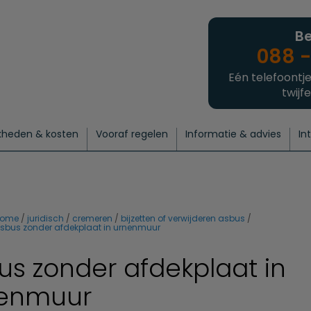
Be
088 -
Eén telefoontje
twijfe
kheden & kosten
Vooraf regelen
Informatie & advies
In
regelen
atie
 onze experts
hecklist uitvaart regelen
Waarom een uitvaart regelen?
Een laatste groet
Crematie regelen
Bedrijvengids
Intakeformulier
Thuisuitvaart crematie
Begrafenis regelen
Nieuws
Wensen vastleggen
Agenda
Offerte 
Intiem
Uitgebreid
Begrafenis Compleet
Natuurbegrafenis
Du
home
juridisch
cremeren
bijzetten of verwijderen asbus
sbus zonder afdekplaat in urnenmuur
us zonder afdekplaat in
enmuur