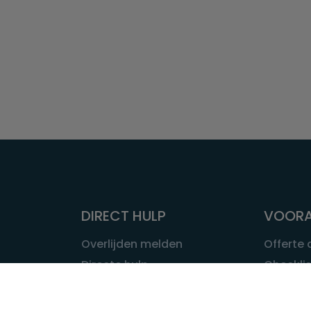
DIRECT HULP
VOORA
Overlijden melden
Offerte
Directe hulp
Checklis
Intakeformulier
Wat kost
Eerste 24 uur
Uitvaart 