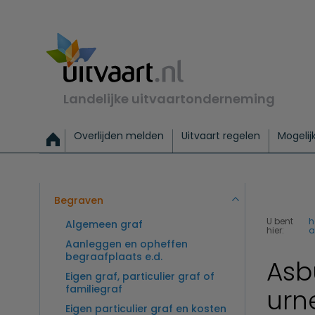
Landelijke uitvaartonderneming
Overlijden melden
Uitvaart regelen
Mogelij
Meld een overlijden
Alles over een uitvaart regelen
Uitvaartmogelijkheden
Uitvaart regelen bij leven
Alle onderwerpen
Wat kost een uitvaart?
Directe hulp bij overlijden
Keuzehulp
Uitvaart laten regelen
Checklist uitvaart 
Directe crem
Vraag
C
Exclusieve uitvaart
Begrafenis Basis
Begrafenis 
Begraven
U bent
Algemeen graf
hier:
a
Aanleggen en opheffen
begraafplaats e.d.
Asb
Eigen graf, particulier graf of
familiegraf
urn
Eigen particulier graf en kosten