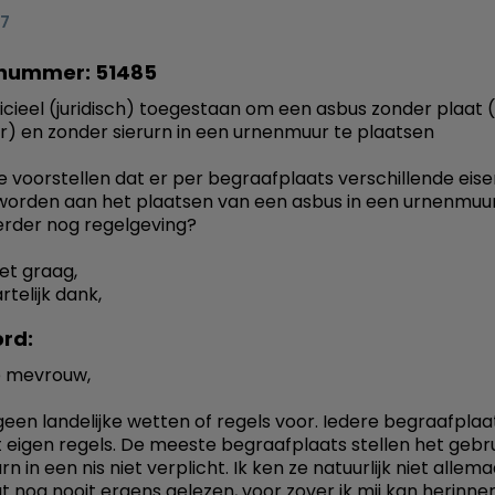
17
nummer: 51485
fficieel (juridisch) toegestaan om een asbus zonder plaat 
r) en zonder sierurn in een urnenmuur te plaatsen
e voorstellen dat er per begraafplaats verschillende eis
worden aan het plaatsen van een asbus in een urnenmuur
erder nog regelgeving?
het graag,
rtelijk dank,
rd:
 mevrouw,
n geen landelijke wetten of regels voor. Iedere begraafplaa
 eigen regels. De meeste begraafplaats stellen het gebr
rn in een nis niet verplicht. Ik ken ze natuurlijk niet allem
at nog nooit ergens gelezen, voor zover ik mij kan herinne