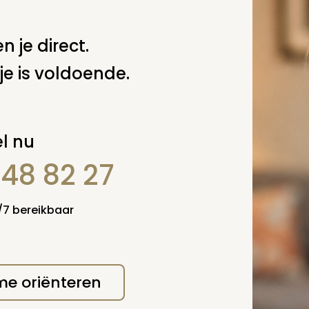
n je direct.
je is voldoende.
erplicht, maar
Verzende
 niet gepubliceerd.
l nu
848 82 27
4/7 bereikbaar
 me oriënteren