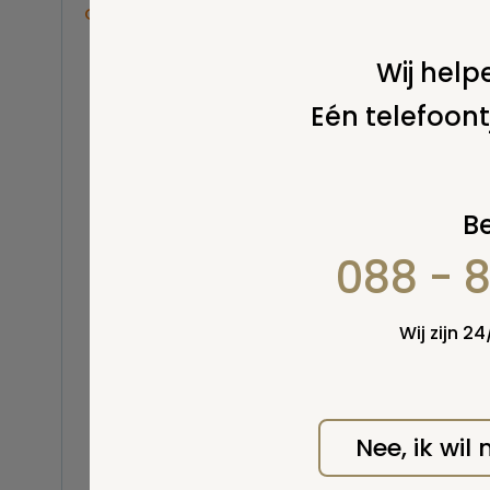
Overige
Balsemen en thanatopraxie
Wij helpe
Belastingen
Eén telefoont
Buitenland
Erfenis / erfrecht
Wel v
Euthanasie
wordt
Kinderen / baby
Be
Koninklijk Huis
088 - 
Kosten uitvaart
Lijkschouwing
Milieu
Wij zijn 2
Mortuarium / rouwcentrum
Natuurlijke en niet-natuurlijke
dood
Opbaren
Nee, ik wil
Orgaandonatie