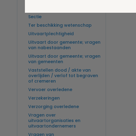
Overlijden op zee en
zeebegrafenis
Sectie
Ter beschikking wetenschap
Uitvaartplechtigheid
Uitvaart door gemeente; vragen
van nabestaanden
Uitvaart door gemeente; vragen
van gemeenten
Vaststellen dood / akte van
overlijden / verlof tot begraven
of cremeren
Vervoer overledene
Verzekeringen
Verzorging overledene
Vragen over
uitvaartorganisaties en
uitvaartondernemers
Vragen van