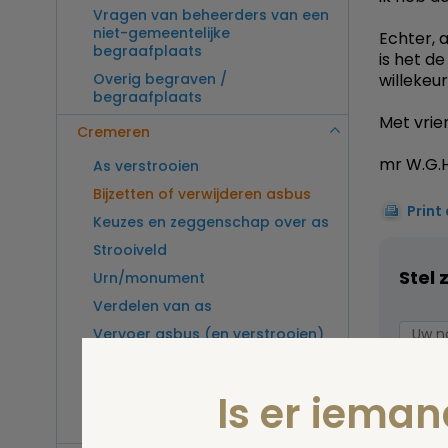
Vragen van beheerders van een
niet-gemeentelijke
Echter, 
begraafplaats
is het d
Overig begraven /
willekeu
begraafplaats
Met vrien
Cremeren
mr W.G.H
As verstrooien
Bijzetten of verwijderen asbus
Print
Keuzes en zeggenschap over as
Strooiveld
Stel 
Urn/monument
Verdelen van as
Vervoer asbus (en verstrooien)
buitenland
Vragen van beheerders van een
Is er iema
crematorium
Overig cremeren