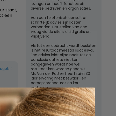
lezingen en heeft functies bij
diverse bedrijven en organisaties.
ur staat,
at een
Aan een telefonisch consult of
schriftelijk advies zijn kosten
verbonden. Het stellen van een
vraag via de site is altijd gratis en
vrijblijvend.
Als tot een opdracht wordt besloten
is het resultaat meestal succesvol.
Een advies leidt bijna nooit tot de
conclusie dat iets niet kan;
aangegeven wordt hoe wel
regels
resultaat kan worden geboekt.
Mr. Van der Putten heeft ruim 30
jaar ervaring met bezwaar- en
beroepsprocedures en kort
gedingen.
Juridisch adviesbureau mr. W.G.H.M.
van der Putten c.s.
Zutphensestraatweg 7
6881 WN Velp (Gld)