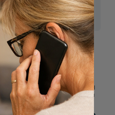
E-mail:
mr.vanderputten@gmail.com
n
Nu
een uitvaart
regelen
Beschrijf uw wensen
online of bel ons geheel
vrijblijvend voor hulp na
een overlijden.