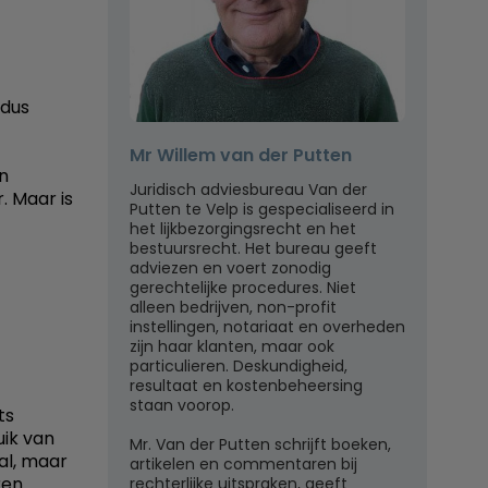
(dus
Mr Willem van der Putten
en
Juridisch adviesbureau Van der
. Maar is
Putten te Velp is gespecialiseerd in
het lijkbezorgingsrecht en het
bestuursrecht. Het bureau geeft
adviezen en voert zonodig
gerechtelijke procedures. Niet
alleen bedrijven, non-profit
instellingen, notariaat en overheden
zijn haar klanten, maar ook
particulieren. Deskundigheid,
resultaat en kostenbeheersing
staan voorop.
ts
uik van
Mr. Van der Putten schrijft boeken,
aal, maar
artikelen en commentaren bij
ren.
rechterlijke uitspraken, geeft