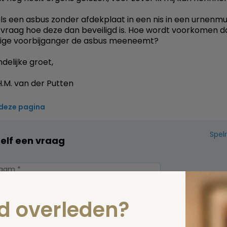
als een asbus zonder afdekplaat in een nis in een urnenmu
e vraag hoe deze dan beveiligd is. Hoe wordt voorkomen d
rige voorbijganger de asbus meeneemt?
delijke groet,
.M. van der Putten
 deze pagina
Spel
zelf een vraag
nd overleden?