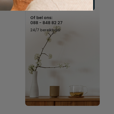
Vul hier uw wensen in
Of bel ons:
088 - 848 82 27
24/7 bereikbaar