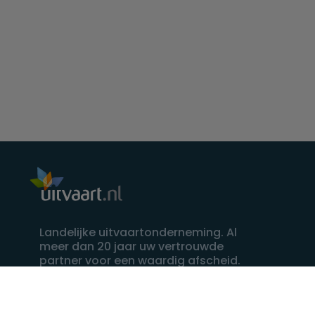
Landelijke uitvaartonderneming. Al
meer dan 20 jaar uw vertrouwde
partner voor een waardig afscheid.
088 - 848 82 27
24/7 bereikbaar, dag en nacht