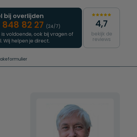
l bij overlijden
4,7
 848 82 27
(24/7)
bekijk de
 is voldoende, ook bij vragen of
reviews
l. Wij helpen je direct.
takeformulier
aanvragen
e crematie
Intakeformulier
Complete uitvaart
Contact
urzame uitvaart
Prijzen crematoria