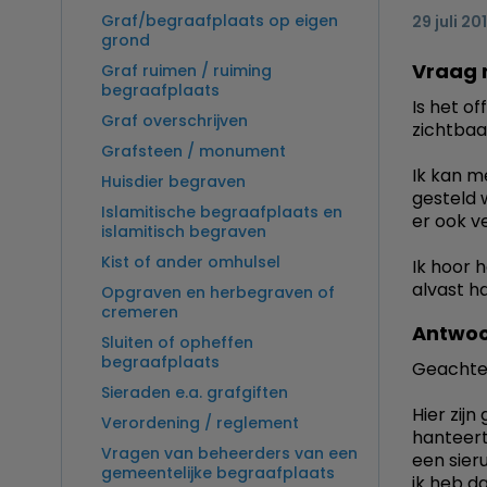
Graf/begraafplaats op eigen
29 juli 20
grond
Vraag 
Graf ruimen / ruiming
begraafplaats
Is het o
Graf overschrijven
zichtbaa
Grafsteen / monument
Ik kan m
Huisdier begraven
gesteld 
Islamitische begraafplaats en
er ook v
islamitisch begraven
Kist of ander omhulsel
Ik hoor 
alvast ha
Opgraven en herbegraven of
cremeren
Antwoo
Sluiten of opheffen
begraafplaats
Geachte
Sieraden e.a. grafgiften
Hier zij
Verordening / reglement
hanteert
Vragen van beheerders van een
een sieru
gemeentelijke begraafplaats
ik heb d