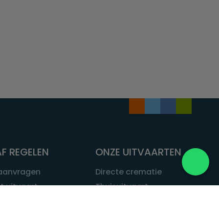
F REGELEN
ONZE UITVAARTEN
 aanvragen
Directe crematie
t uitvaart
Thuisuitvaart
 een uitvaart
Complete uitvaart
bij leven
Exclusieve uitvaart