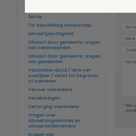
Overlijden op zee en
zeebegrafenis
Stel 
Sectie
Ter beschikking wetenschap
Uitvaartplechtigheid
Uitvaart door gemeente; vragen
van nabestaanden
Uitvaart door gemeente; vragen
van gemeenten
Vaststellen dood / akte van
overlijden / verlof tot begraven
of cremeren
Vervoer overledene
Verzekeringen
Wel v
Verzorging overledene
wordt
Vragen over
uitvaartorganisaties en
uitvaartondernemers
Vragen van