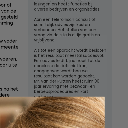
lezingen en heeft functies bij
oor of
diverse bedrijven en organisaties.
r van de
 gesteld.
Aan een telefonisch consult of
emming
schriftelijk advies zijn kosten
verbonden. Het stellen van een
vraag via de site is altijd gratis en
vrijblijvend.
uw vader
gemeente
Als tot een opdracht wordt besloten
is het resultaat meestal succesvol.
 voeren,
Een advies leidt bijna nooit tot de
oor u te
conclusie dat iets niet kan;
aangegeven wordt hoe wel
resultaat kan worden geboekt.
Mr. Van der Putten heeft ruim 30
jaar ervaring met bezwaar- en
s na het
beroepsprocedures en kort
dere
gedingen.
Juridisch adviesbureau mr. W.G.H.M.
van der Putten c.s.
n vader;
Zutphensestraatweg 7
6881 WN Velp (Gld)
orden.