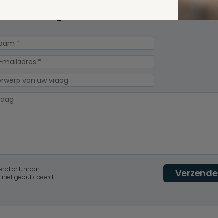
Spel
zelf een vraag
erplicht, maar
Verzende
 niet gepubliceerd.