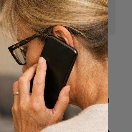
e,
E-mail:
mr.vanderputten@gmail.com
ente het
t u
as is.
Nu
schrifte.
een uitvaart
regelen
ieken
Beschrijf uw wensen
online of bel ons geheel
vrijblijvend voor hulp na
een overlijden.