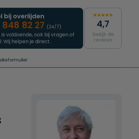
l bij overlijden
4,7
 848 82 27
(24/7)
bekijk de
 is voldoende, ook bij vragen of
reviews
l. Wij helpen je direct.
takeformulier
aanvragen
e crematie
Intakeformulier
Complete uitvaart
Contact
urzame uitvaart
Prijzen crematoria
s