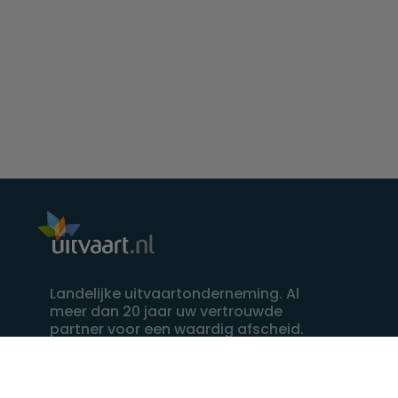
Landelijke uitvaartonderneming. Al
meer dan 20 jaar uw vertrouwde
partner voor een waardig afscheid.
088 - 848 82 27
24/7 bereikbaar, dag en nacht