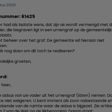
tus 2020
nummer: 61425
er had als laatste wens, dat zijn as wordt vermengd met 
er, die begraven ligt in een urnengraf op de gemeentelij
laats.
et beheer over het graf. De gemeente wil hieraan niet
en.
ik nog doen om dit toch te realiseren?
ndelijke groeten,
rd:
 heer,
e asbus van uw vader uit het urnengraf (laten) nemen. D
 niet weigeren. U bent immers als zoon nabestaande e
bende van de ruimte waar de asbus is bijgezet. Zie artikel
n 2 van de Wet op de lijkbezorging. Daarin staat: