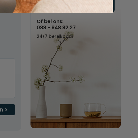
Vul hier uw wensen in
regels
Of bel ons:
088 - 848 82 27
24/7 bereikbaar
n