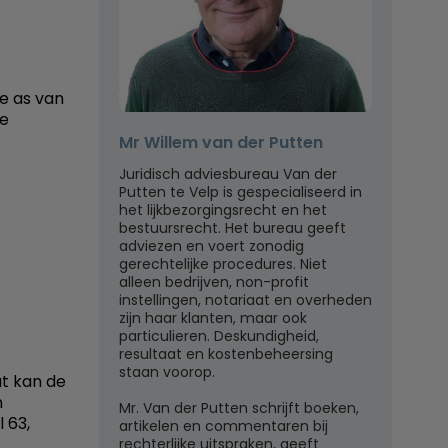
de as van
ke
Mr Willem van der Putten
Juridisch adviesbureau Van der
Putten te Velp is gespecialiseerd in
het lijkbezorgingsrecht en het
bestuursrecht. Het bureau geeft
adviezen en voert zonodig
gerechtelijke procedures. Niet
alleen bedrijven, non-profit
instellingen, notariaat en overheden
zijn haar klanten, maar ook
particulieren. Deskundigheid,
resultaat en kostenbeheersing
staan voorop.
at kan de
n
Mr. Van der Putten schrijft boeken,
 63,
artikelen en commentaren bij
rechterlijke uitspraken, geeft