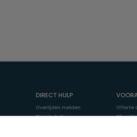
DIRECT HULP
VOORA
Overlijden melden
Offerte
Directe hulp
Checklis
Intakeformulier
Wat kost
Eerste 24 uur
Uitvaart 