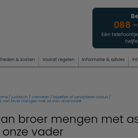
Be
088 -
Eén telefoontje
twijfe
kheden & kosten
Vooraf regelen
Informatie & advies
In
regelen
atie
 onze experts
hecklist uitvaart regelen
Waarom een uitvaart regelen?
Een laatste groet
Crematie regelen
Bedrijvengids
Intakeformulier
Thuisuitvaart crematie
Begrafenis regelen
Nieuws
Wensen vastleggen
Agenda
Offerte 
Intiem
Uitgebreid
Begrafenis Compleet
Natuurbegrafenis
Du
ome
juridisch
cremeren
bijzetten of verwijderen asbus
s van broer mengen met as van onze vader
van broer mengen met a
 onze vader