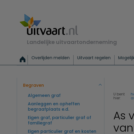
Landelijke uitvaartonderneming
Overlijden melden
Uitvaart regelen
Mogelij
Meld een overlijden
Alles over een uitvaart regelen
Uitvaartmogelijkheden
Uitvaart regelen bij leven
Alle onderwerpen
Wat kost een uitvaart?
Directe hulp bij overlijden
Keuzehulp
Uitvaart laten regelen
Checklist uitvaart 
Directe crem
Vraag
C
Exclusieve uitvaart
Begrafenis Basis
Begrafenis 
Begraven
U bent
h
Algemeen graf
hier:
a
Aanleggen en opheffen
begraafplaats e.d.
As 
Eigen graf, particulier graf of
familiegraf
van
Eigen particulier graf en kosten