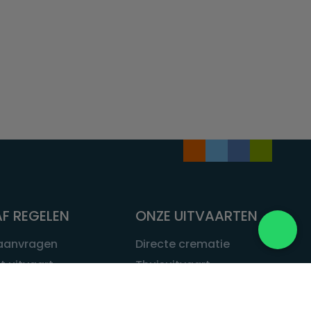
F REGELEN
ONZE UITVAARTEN
 aanvragen
Directe crematie
t uitvaart
Thuisuitvaart
 een uitvaart
Complete uitvaart
bij leven
Exclusieve uitvaart