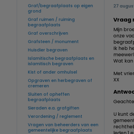
Graf/begraafplaats op eigen
27 augus
grond
Vraag 
Graf ruimen / ruiming
begraafplaats
Mijn bro
Graf overschrijven
onze vad
Grafsteen / monument
begraafp
Ik heb h
Huisdier begraven
meewerk
Islamitische begraafplaats en
Wat kan 
islamitisch begraven
Kist of ander omhulsel
Met vrie
XX
Opgraven en herbegraven of
cremeren
Antwoo
Sluiten of opheffen
begraafplaats
Geachte
Sieraden e.a. grafgiften
U kunt d
Verordening / reglement
gemeente
Vragen van beheerders van een
rechtheb
gemeentelijke begraafplaats
leden 1 e