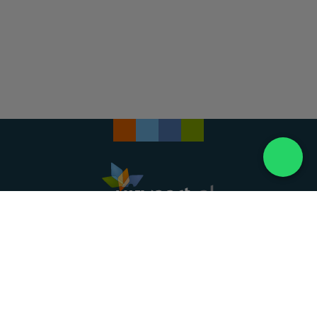
Landelijke uitvaartonderneming. Al meer dan 20
jaar uw vertrouwde partner voor een waardig
afscheid.
088 - 848 82 27
24/7 bereikbaar, dag en nacht