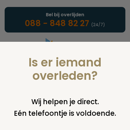
Bel bij overlijden
088 - 848 82 27
(24/7)
Is er iemand
Landelijke uitvaartonderneming
overleden?
Juridisch
Wij helpen je direct.
Eén telefoontje is voldoende.
U bent hier:
home
juridisch
cremeren
bijzetten of
verwijderen asbus
as bijzetten laatste wil moeder