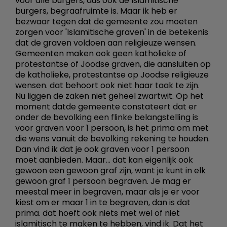
voor alle burgers, dus ook de Islamitische
burgers, begraafruimte is. Maar ik heb er
bezwaar tegen dat de gemeente zou moeten
zorgen voor 'Islamitische graven' in de betekenis
dat de graven voldoen aan religieuze wensen.
Gemeenten maken ook geen katholieke of
protestantse of Joodse graven, die aansluiten op
de katholieke, protestantse op Joodse religieuze
wensen. dat behoort ook niet haar taak te zijn.
Nu liggen de zaken niet geheel zwartwit. Op het
moment datde gemeente constateert dat er
onder de bevolking een flinke belangstelling is
voor graven voor 1 persoon, is het prima om met
die wens vanuit de bevolking rekening te houden.
Dan vind ik dat je ook graven voor 1 persoon
moet aanbieden. Maar... dat kan eigenlijk ook
gewoon een gewoon graf zijn, want je kunt in elk
gewoon graf 1 persoon begraven. Je mag er
meestal meer in begraven, maar als je er voor
kiest om er maar 1 in te begraven, dan is dat
prima. dat hoeft ook niets met wel of niet
islamitisch te maken te hebben, vind ik. Dat het