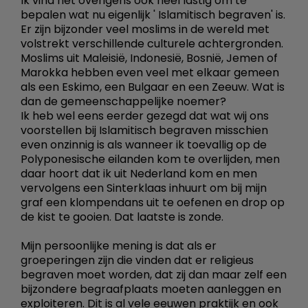
Ik vind het overigens ook heel lastig om te
bepalen wat nu eigenlijk ' Islamitisch begraven' is.
Er zijn bijzonder veel moslims in de wereld met
volstrekt verschillende culturele achtergronden.
Moslims uit Maleisië, Indonesië, Bosnië, Jemen of
Marokka hebben even veel met elkaar gemeen
als een Eskimo, een Bulgaar en een Zeeuw. Wat is
dan de gemeenschappelijke noemer?
Ik heb wel eens eerder gezegd dat wat wij ons
voorstellen bij Islamitisch begraven misschien
even onzinnig is als wanneer ik toevallig op de
Polyponesische eilanden kom te overlijden, men
daar hoort dat ik uit Nederland kom en men
vervolgens een Sinterklaas inhuurt om bij mijn
graf een klompendans uit te oefenen en drop op
de kist te gooien. Dat laatste is zonde.
Mijn persoonlijke mening is dat als er
groeperingen zijn die vinden dat er religieus
begraven moet worden, dat zij dan maar zelf een
bijzondere begraafplaats moeten aanleggen en
exploiteren. Dit is al vele eeuwen praktijk en ook