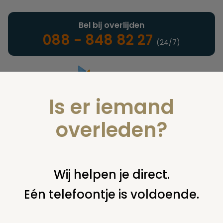
Bel bij overlijden
088 - 848 82 27
(24/7)
Is er iemand
Landelijke uitvaartonderneming
overleden?
Juridisch
Wij helpen je direct.
Eén telefoontje is voldoende.
U bent hier:
home
juridisch
begraven
verordening /
reglement
islamitisch gedeelte en verordening