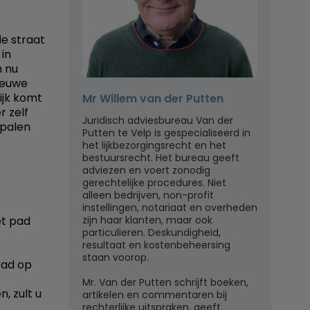
de straat
 in
m nu
nieuwe
ijk komt
Mr Willem van der Putten
r zelf
Juridisch adviesbureau Van der
 palen
Putten te Velp is gespecialiseerd in
het lijkbezorgingsrecht en het
bestuursrecht. Het bureau geeft
adviezen en voert zonodig
gerechtelijke procedures. Niet
alleen bedrijven, non-profit
instellingen, notariaat en overheden
zijn haar klanten, maar ook
et pad
particulieren. Deskundigheid,
resultaat en kostenbeheersing
staan voorop.
pad op
Mr. Van der Putten schrijft boeken,
n, zult u
artikelen en commentaren bij
rechterlijke uitspraken, geeft