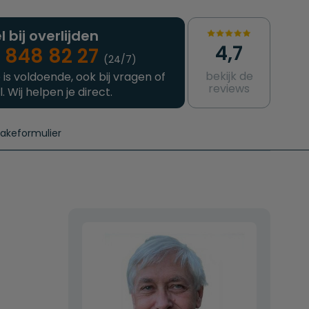
l bij overlijden
4,7
 848 82 27
(24/7)
bekijk de
 is voldoende, ook bij vragen of
reviews
l. Wij helpen je direct.
takeformulier
aanvragen
e crematie
Intakeformulier
Complete uitvaart
Contact
urzame uitvaart
Prijzen crematoria