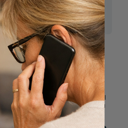
E-mail:
mr.vanderputten@gmail.com
n
Nu
een uitvaart
regelen
Beschrijf uw wensen
online of bel ons geheel
vrijblijvend voor hulp na
een overlijden.