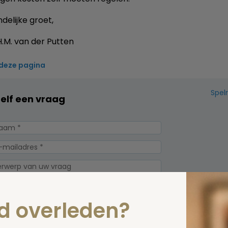
delijke groet,
.M. van der Putten
 deze pagina
Spel
zelf een vraag
nd overleden?