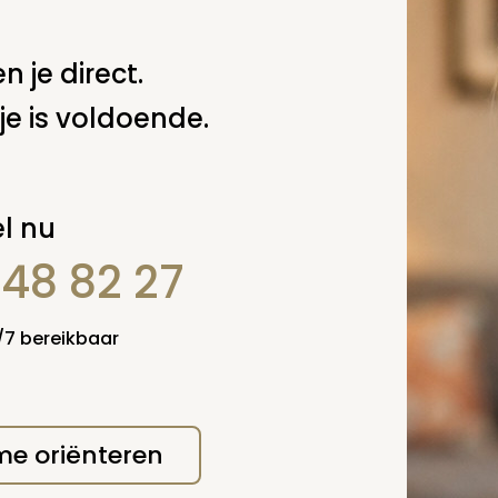
n je direct.
erplicht, maar
Verzende
 niet gepubliceerd.
je is voldoende.
l nu
848 82 27
4/7 bereikbaar
 me oriënteren