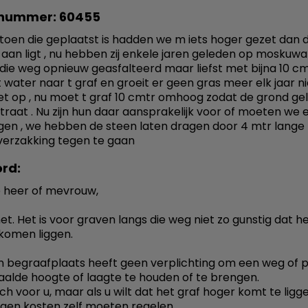
nummer: 60455
af toen die geplaatst is hadden we m iets hoger gezet dan 
 aan ligt , nu hebben zij enkele jaren geleden op moskuwa
ie weg opnieuw geasfalteerd maar liefst met bijna 10 c
 t water naar t graf en groeit er geen gras meer elk jaar 
iet op , nu moet t graf 10 cmtr omhoog zodat de grond gel
traat . Nu zijn hun daar aansprakelijk voor of moeten we e
gen , we hebben de steen laten dragen door 4 mtr lange
 verzakking tegen te gaan
rd:
 heer of mevrouw,
het. Het is voor graven langs die weg niet zo gunstig dat h
 komen liggen.
 begraafplaats heeft geen verplichting om een weg of 
alde hoogte of laagte te houden of te brengen.
ch voor u, maar als u wilt dat het graf hoger komt te ligge
igen kosten zelf moeten regelen.