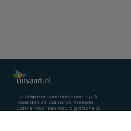
Landelijke uitvaartonderneming. Al
meer dan 20 jaar uw vertrouwde
partner voor een waardig afscheid.
088 - 848 82 27
24/7 bereikbaar, dag en nacht