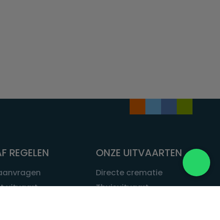
F REGELEN
ONZE UITVAARTEN
 aanvragen
Directe crematie
t uitvaart
Thuisuitvaart
 een uitvaart
Complete uitvaart
bij leven
Exclusieve uitvaart