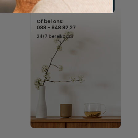
Vul hier uw wensen in
Of bel ons:
088 - 848 82 27
24/7 bereikbaar