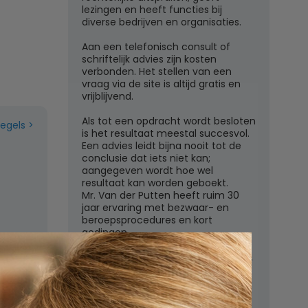
lezingen en heeft functies bij
diverse bedrijven en organisaties.
Aan een telefonisch consult of
schriftelijk advies zijn kosten
verbonden. Het stellen van een
vraag via de site is altijd gratis en
vrijblijvend.
Als tot een opdracht wordt besloten
regels
is het resultaat meestal succesvol.
Een advies leidt bijna nooit tot de
conclusie dat iets niet kan;
aangegeven wordt hoe wel
resultaat kan worden geboekt.
Mr. Van der Putten heeft ruim 30
jaar ervaring met bezwaar- en
beroepsprocedures en kort
gedingen.
Juridisch adviesbureau mr. W.G.H.M.
van der Putten c.s.
Zutphensestraatweg 7
6881 WN Velp (Gld)