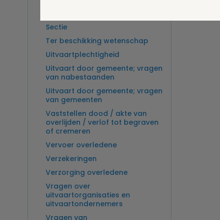
Overlijden op zee en
zeebegrafenis
Sectie
Ter beschikking wetenschap
Uitvaartplechtigheid
Uitvaart door gemeente; vragen
van nabestaanden
Uitvaart door gemeente; vragen
van gemeenten
Vaststellen dood / akte van
overlijden / verlof tot begraven
of cremeren
Vervoer overledene
Verzekeringen
Verzorging overledene
Vragen over
uitvaartorganisaties en
uitvaartondernemers
Vragen van