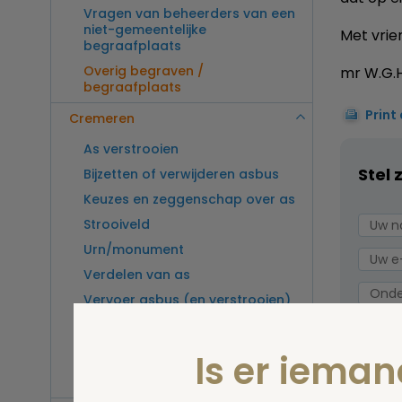
Vragen van beheerders van een
niet-gemeentelijke
Met vrien
begraafplaats
Overig begraven /
mr W.G.H
begraafplaats
Print
Cremeren
As verstrooien
Stel 
Bijzetten of verwijderen asbus
Keuzes en zeggenschap over as
Strooiveld
Urn/monument
Verdelen van as
Vervoer asbus (en verstrooien)
buitenland
Vragen van beheerders van een
Is er iema
crematorium
Overig cremeren