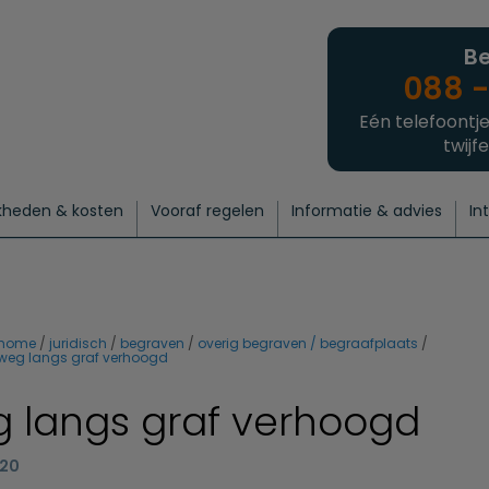
Be
088 -
Eén telefoontje
twijfe
kheden & kosten
Vooraf regelen
Informatie & advies
In
regelen
atie
 onze experts
hecklist uitvaart regelen
Waarom een uitvaart regelen?
Een laatste groet
Crematie regelen
Bedrijvengids
Intakeformulier
Thuisuitvaart crematie
Begrafenis regelen
Nieuws
Wensen vastleggen
Agenda
Offerte 
Intiem
Uitgebreid
Begrafenis Compleet
Natuurbegrafenis
Du
home
juridisch
begraven
overig begraven / begraafplaats
weg langs graf verhoogd
 langs graf verhoogd
020