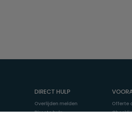
DIRECT HULP
VOORA
Overlijden melden
Offerte
Directe hulp
Checklis
Intakeformulier
Wat kost
Eerste 24 uur
Uitvaart 