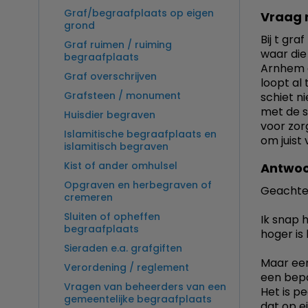
Graf/begraafplaats op eigen
Vraag 
grond
Bij t gr
Graf ruimen / ruiming
waar die
begraafplaats
Arnhem d
Graf overschrijven
loopt al
Grafsteen / monument
schiet n
met de s
Huisdier begraven
voor zor
Islamitische begraafplaats en
om juist
islamitisch begraven
Kist of ander omhulsel
Antwoo
Opgraven en herbegraven of
Geachte
cremeren
Sluiten of opheffen
Ik snap 
begraafplaats
hoger is
Sieraden e.a. grafgiften
Maar een
Verordening / reglement
een bepa
Vragen van beheerders van een
Het is pe
gemeentelijke begraafplaats
dat op e