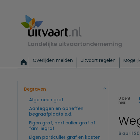
Landelijke uitvaartonderneming
Overlijden melden
Uitvaart regelen
Mogelij
Meld een overlijden
Alles over een uitvaart regelen
Uitvaartmogelijkheden
Uitvaart regelen bij leven
Alle onderwerpen
Wat kost een uitvaart?
Directe hulp bij overlijden
Keuzehulp
Uitvaart laten regelen
Checklist uitvaart 
Directe crem
Vraag
C
Exclusieve uitvaart
Begrafenis Basis
Begrafenis 
Begraven
U bent
Algemeen graf
hier:
Aanleggen en opheffen
begraafplaats e.d.
Weg
Eigen graf, particulier graf of
familiegraf
6 april 2
Eigen particulier graf en kosten