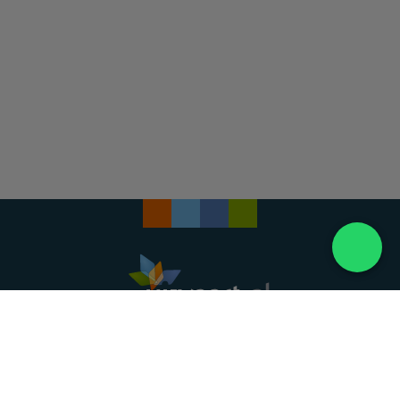
Landelijke uitvaartonderneming. Al meer dan 20
jaar uw vertrouwde partner voor een waardig
afscheid.