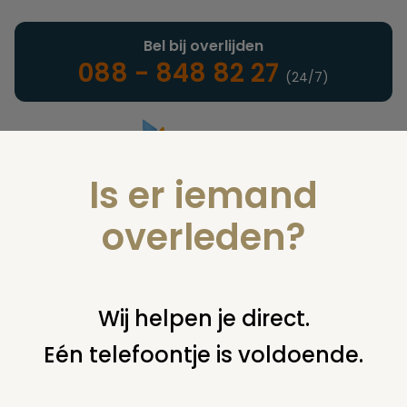
Bel bij overlijden
088 - 848 82 27
(24/7)
Is er iemand
Landelijke uitvaartonderneming
overleden?
Juridisch
Wij helpen je direct.
Eén telefoontje is voldoende.
U bent hier:
home
juridisch
begraven
overig begraven /
begraafplaats
vervolg vraag 8292 (identificatie)