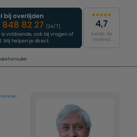
l bij overlijden
4,7
 848 82 27
(24/7)
bekijk de
 is voldoende, ook bij vragen of
reviews
l. Wij helpen je direct.
takeformulier
aanvragen
e crematie
Intakeformulier
Complete uitvaart
Contact
urzame uitvaart
Prijzen crematoria
 konijnen