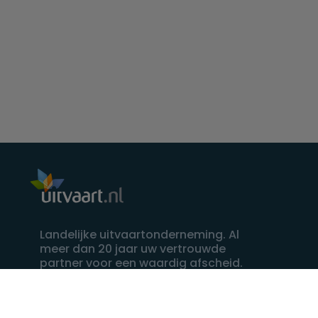
Landelijke uitvaartonderneming. Al
meer dan 20 jaar uw vertrouwde
partner voor een waardig afscheid.
088 - 848 82 27
24/7 bereikbaar, dag en nacht