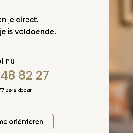
n je direct.
je is voldoende.
l nu
848 82 27
erplicht, maar
Verzende
 niet gepubliceerd.
4/7 bereikbaar
 me oriënteren