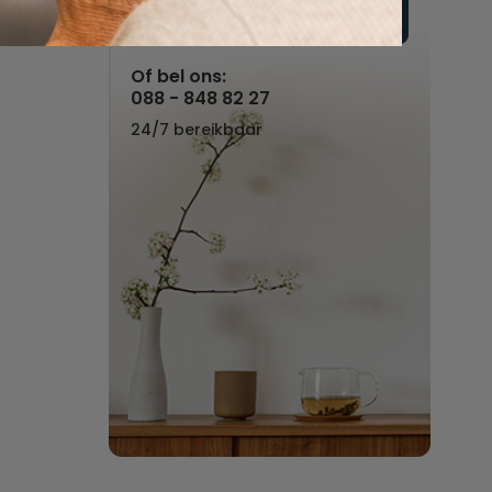
Vul hier uw wensen in
Of bel ons:
088 - 848 82 27
24/7 bereikbaar