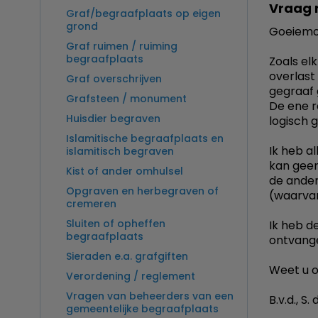
Vraag 
Graf/begraafplaats op eigen
grond
Goeiemo
Graf ruimen / ruiming
begraafplaats
Zoals el
overlast
Graf overschrijven
gegraaf 
Grafsteen / monument
De ene r
Huisdier begraven
logisch 
Islamitische begraafplaats en
Ik heb a
islamitisch begraven
kan geen 
Kist of ander omhulsel
de ander
Opgraven en herbegraven of
(waarvan 
cremeren
Sluiten of opheffen
Ik heb d
begraafplaats
ontvange
Sieraden e.a. grafgiften
Weet u of
Verordening / reglement
Vragen van beheerders van een
B.v.d., S. 
gemeentelijke begraafplaats