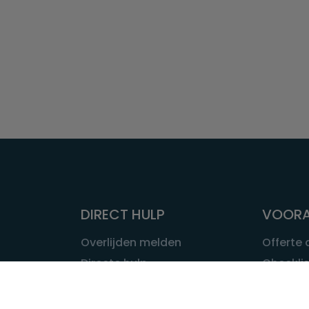
DIRECT HULP
VOORA
Overlijden melden
Offerte
Directe hulp
Checklis
Intakeformulier
Wat kost
Eerste 24 uur
Uitvaart 