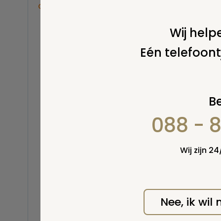
Overige
Balsemen en thanatopraxie
Wij helpe
Belastingen
Eén telefoont
Buitenland
Erfenis / erfrecht
Euthanasie
Kinderen / baby
Be
Koninklijk Huis
088 - 
Kosten uitvaart
Wel v
Lijkschouwing
wordt
Milieu
Wij zijn 2
Mortuarium / rouwcentrum
Natuurlijke en niet-natuurlijke
dood
Opbaren
Nee, ik wil
Orgaandonatie