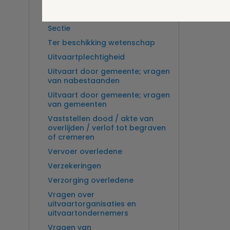
Overlijden op zee en
zeebegrafenis
Sectie
Ter beschikking wetenschap
Uitvaartplechtigheid
Uitvaart door gemeente; vragen
van nabestaanden
Uitvaart door gemeente; vragen
van gemeenten
Vaststellen dood / akte van
overlijden / verlof tot begraven
of cremeren
Vervoer overledene
Verzekeringen
Verzorging overledene
Vragen over
uitvaartorganisaties en
uitvaartondernemers
Vragen van