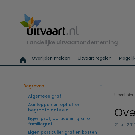
Landelijke uitvaartonderneming
Overlijden melden
Uitvaart regelen
Mogelij
Meld een overlijden
Alles over een uitvaart regelen
Uitvaartmogelijkheden
Uitvaart regelen bij leven
Alle onderwerpen
Wat kost een uitvaart?
Directe hulp bij overlijden
Keuzehulp
Uitvaart laten regelen
Checklist uitvaart 
Directe crem
Vraag
C
Exclusieve uitvaart
Begrafenis Basis
Begrafenis 
Begraven
U bent hier:
Algemeen graf
Aanleggen en opheffen
Ove
begraafplaats e.d.
Eigen graf, particulier graf of
familiegraf
21 juli 201
Eigen particulier graf en kosten