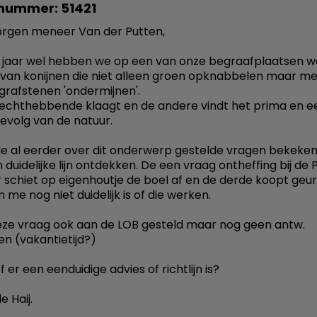
nummer: 51421
rgen meneer Van der Putten,
k jaar wel hebben we op een van onze begraafplaatsen w
 van konijnen die niet alleen groen opknabbelen maar me
grafstenen 'ondermijnen'.
echthebbende klaagt en de andere vindt het prima en e
gevolg van de natuur.
lle al eerder over dit onderwerp gestelde vragen bekeke
duidelijke lijn ontdekken. De een vraag ontheffing bij de P
 schiet op eigenhoutje de boel af en de derde koopt geur
me nog niet duidelijk is of die werken.
eze vraag ook aan de LOB gesteld maar nog geen antw.
n (vakantietijd?)
 er een eenduidige advies of richtlijn is?
de Haij.