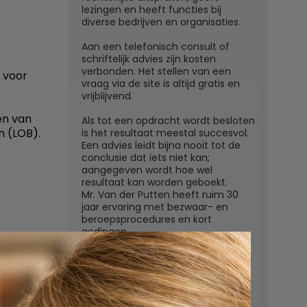
lezingen en heeft functies bij
diverse bedrijven en organisaties.
Aan een telefonisch consult of
schriftelijk advies zijn kosten
verbonden. Het stellen van een
 voor
vraag via de site is altijd gratis en
vrijblijvend.
en van
Als tot een opdracht wordt besloten
n (LOB).
is het resultaat meestal succesvol.
Een advies leidt bijna nooit tot de
conclusie dat iets niet kan;
aangegeven wordt hoe wel
resultaat kan worden geboekt.
Mr. Van der Putten heeft ruim 30
jaar ervaring met bezwaar- en
beroepsprocedures en kort
gedingen.
Juridisch adviesbureau mr. W.G.H.M.
regels
van der Putten c.s.
Zutphensestraatweg 7
6881 WN Velp (Gld)