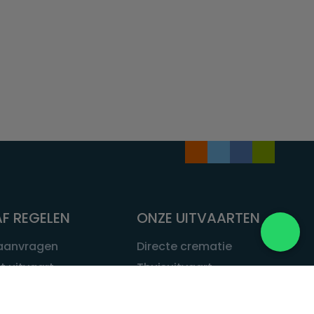
F REGELEN
ONZE UITVAARTEN
 aanvragen
Directe crematie
t uitvaart
Thuisuitvaart
 een uitvaart
Complete uitvaart
bij leven
Exclusieve uitvaart