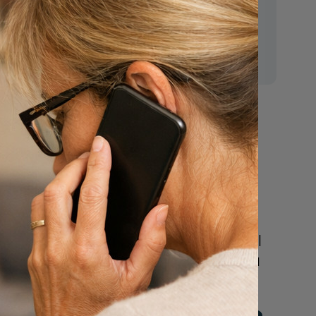
E-mail:
mr.vanderputten@gmail.com
Nu
een uitvaart
regelen
n
Beschrijf uw wensen
online of bel ons geheel
vrijblijvend voor hulp na
een overlijden.