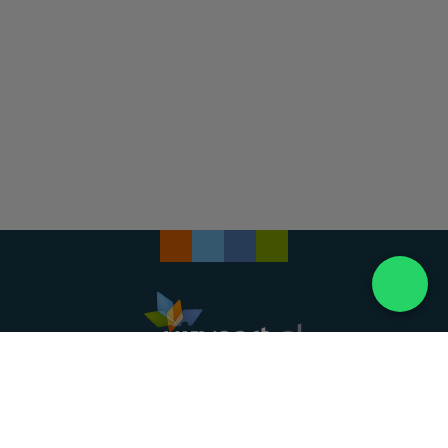
Landelijke uitvaartonderneming. Al meer dan 20
jaar uw vertrouwde partner voor een waardig
afscheid.