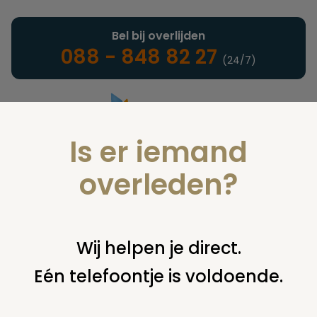
Bel bij overlijden
088 - 848 82 27
(24/7)
Is er iemand
Landelijke uitvaartonderneming
overleden?
Juridisch
Wij helpen je direct.
Eén telefoontje is voldoende.
U bent hier:
home
juridisch
begraven
overig begraven /
begraafplaats
klein onderhoud graven