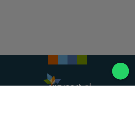
Landelijke uitvaartonderneming. Al meer dan 20
jaar uw vertrouwde partner voor een waardig
afscheid.
088 - 848 82 27