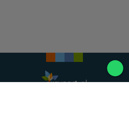
Landelijke uitvaartonderneming. Al meer dan 20
jaar uw vertrouwde partner voor een waardig
afscheid.
088 - 848 82 27