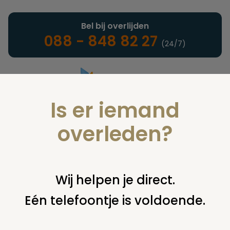
Bel bij overlijden
088 - 848 82 27
(24/7)
Is er iemand
Landelijke uitvaartonderneming
overleden?
Juridisch
Wij helpen je direct.
Eén telefoontje is voldoende.
U bent hier:
home
juridisch
begraven
overig begraven /
begraafplaats
contact met u