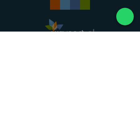
Landelijke uitvaartonderneming. Al meer dan 20
jaar uw vertrouwde partner voor een waardig
afscheid.
088 - 848 82 27
24/7 bereikbaar, dag en nacht
DIRECT HULP
Overlijden melden
Directe hulp