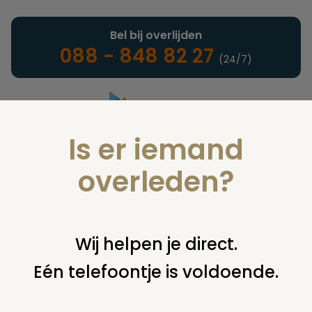
Bel bij overlijden
088 - 848 82 27
(24/7)
Is er iemand
Landelijke uitvaartonderneming
overleden?
Juridisch
Wij helpen je direct.
Eén telefoontje is voldoende.
U bent hier:
home
juridisch
begraven
overig begraven /
begraafplaats
begraven buiten begraafplaats