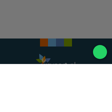
Landelijke uitvaartonderneming. Al meer dan 20
jaar uw vertrouwde partner voor een waardig
afscheid.
088 - 848 82 27
24/7 bereikbaar, dag en nacht