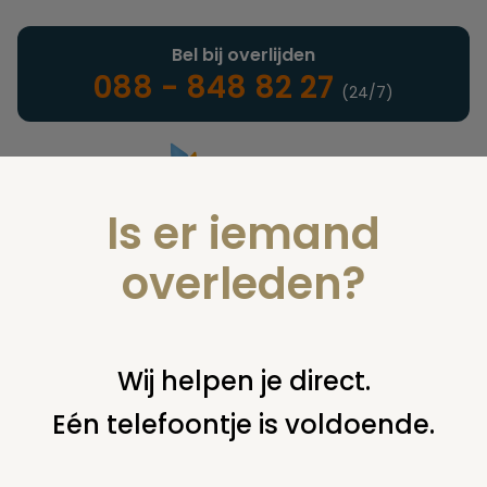
Bel bij overlijden
088 - 848 82 27
(24/7)
Is er iemand
Landelijke uitvaartonderneming
overleden?
Juridisch
Wij helpen je direct.
Eén telefoontje is voldoende.
U bent hier:
home
juridisch
begraven
overig begraven /
begraafplaats
begraafplaats van mijn oma en opa