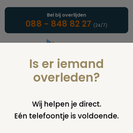
Bel bij overlijden
088 - 848 82 27
(24/7)
Is er iemand
Landelijke uitvaartonderneming
overleden?
Juridisch
Wij helpen je direct.
Eén telefoontje is voldoende.
U bent hier:
home
juridisch
begraven
overig begraven /
begraafplaats
arbo en grafdelver