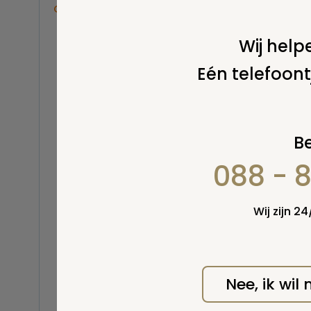
Overige
Balsemen en thanatopraxie
Wij helpe
Belastingen
Eén telefoont
Buitenland
Erfenis / erfrecht
Euthanasie
Wel v
wordt
Kinderen / baby
Be
Koninklijk Huis
088 - 
Kosten uitvaart
Lijkschouwing
Milieu
Wij zijn 2
Mortuarium / rouwcentrum
Natuurlijke en niet-natuurlijke
dood
Opbaren
Nee, ik wil
Orgaandonatie