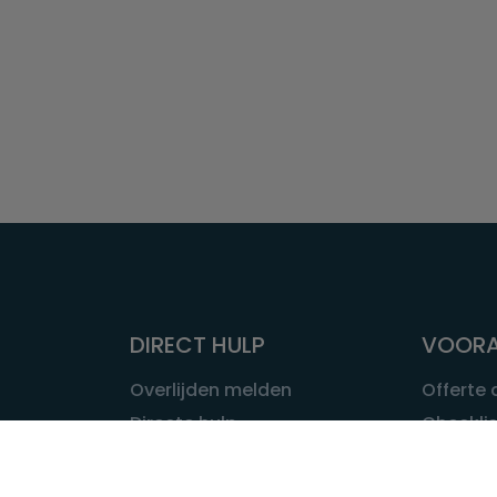
DIRECT HULP
VOORA
Overlijden melden
Offerte
Directe hulp
Checklis
Intakeformulier
Wat kost
Eerste 24 uur
Uitvaart 