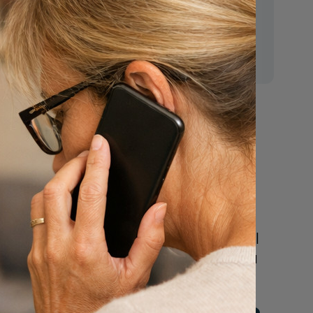
E-mail:
mr.vanderputten@gmail.com
n
Nu
een uitvaart
regelen
Beschrijf uw wensen
online of bel ons geheel
vrijblijvend voor hulp na
een overlijden.