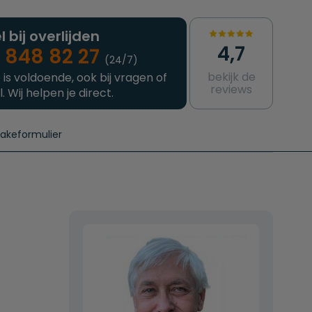
l bij overlijden
4,7
 848 82 27
(24/7)
bekijk de
 is voldoende, ook bij vragen of
reviews
l. Wij helpen je direct.
takeformulier
aanvragen
e crematie
Intakeformulier
Complete uitvaart
Contact
urzame uitvaart
Prijzen crematoria