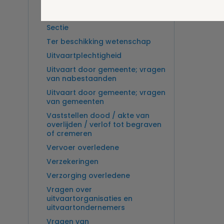
Overlijden op zee en
zeebegrafenis
Sectie
Ter beschikking wetenschap
Uitvaartplechtigheid
Uitvaart door gemeente; vragen
van nabestaanden
Uitvaart door gemeente; vragen
van gemeenten
Vaststellen dood / akte van
overlijden / verlof tot begraven
of cremeren
Vervoer overledene
Verzekeringen
Verzorging overledene
Vragen over
uitvaartorganisaties en
uitvaartondernemers
Vragen van