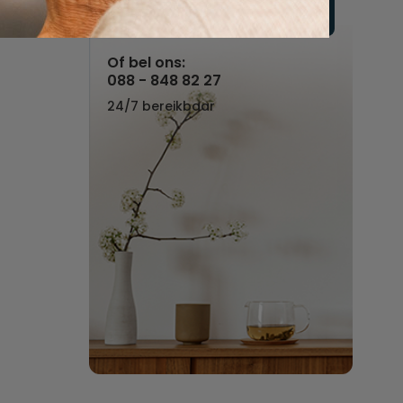
Vul hier uw wensen in
Of bel ons:
088 - 848 82 27
24/7 bereikbaar