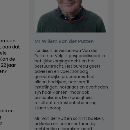
lgemeen
Mr Willem van der Putten
t aan dat
Juridisch adviesbureau Van der
ele
Putten te Velp is gespecialiseerd in
 Kan de
het lijkbezorgingsrecht en het
22 jaar
bestuursrecht. Het bureau geeft
en?
adviezen en voert zonodig
gerechtelijke procedures. Niet
alleen bedrijven, non-profit
instellingen, notariaat en overheden
zijn haar klanten, maar ook
particulieren. Deskundigheid,
resultaat en kostenbeheersing
staan voorop.
werken
g
Mr. Van der Putten schrijft boeken,
e
artikelen en commentaren bij
rechterlijke uitspraken, geeft