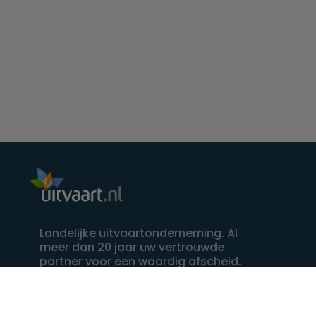
Landelijke uitvaartonderneming. Al
meer dan 20 jaar uw vertrouwde
partner voor een waardig afscheid.
088 - 848 82 27
24/7 bereikbaar, dag en nacht