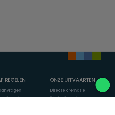
F REGELEN
ONZE UITVAARTEN
 aanvragen
Directe crematie
t uitvaart
Thuisuitvaart
 een uitvaart
Complete uitvaart
bij leven
Exclusieve uitvaart