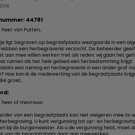
 2016
nummer: 44781
heer van Putten,
je ligt begraven op begraafplaats westgaarde in een a
j hebben een herbegravenis verzocht. De beheerder geef
 niet aan mee willen werken met als reden: wij gaan het geh
as ruimen als het hele gebied een herbestemming krijgt.
laats een ruiming en herbegravenis in een ander graf na 
? Hoe kan ik de medewerking van de begraafplaats krijg
jke groet,
rd:
 heer of mevrouw,
rder van een begraafplaats kan niet weigeren mee te 
herbegraving. U kunt vergunning tot op- en herbegravin
n bij de burgemeester. Als u de vergunning hebt, moet d
nt van de begraafplaats daar aan meewerken.