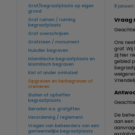
Graf/begraafplaats op eigen
8 januari
grond
Vraag 
Graf ruimen / ruiming
begraafplaats
Geachte 
Graf overschrijven
Grafsteen / monument
Ons neef
graf. Wi
Huisdier begraven
zij hier
Islamitische begraafplaats en
gebied p
islamitisch begraven
begraafp
Kist of ander omhulsel
weigeren
Vriendeli
Opgraven en herbegraven of
cremeren
Antwoo
Sluiten of opheffen
begraafplaats
Geachte
Sieraden e.a. grafgiften
De behee
Verordening / reglement
aan een 
Vragen van beheerders van een
aanvrage
gemeentelijke begraafplaats
exploita