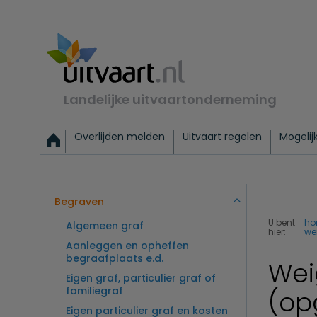
Landelijke uitvaartonderneming
Overlijden melden
Uitvaart regelen
Mogelij
Meld een overlijden
Alles over een uitvaart regelen
Uitvaartmogelijkheden
Uitvaart regelen bij leven
Alle onderwerpen
Wat kost een uitvaart?
Directe hulp bij overlijden
Keuzehulp
Uitvaart laten regelen
Checklist uitvaart 
Directe crem
Vraag
C
Exclusieve uitvaart
Begrafenis Basis
Begrafenis 
Begraven
U bent
ho
Algemeen graf
hier:
we
Aanleggen en opheffen
begraafplaats e.d.
Wei
Eigen graf, particulier graf of
familiegraf
(op
Eigen particulier graf en kosten