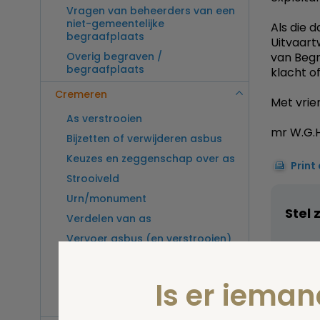
Vragen van beheerders van een
niet-gemeentelijke
Als die 
begraafplaats
Uitvaart
Overig begraven /
van Begr
begraafplaats
klacht of
Cremeren
Met vrien
As verstrooien
mr W.G.H
Bijzetten of verwijderen asbus
Keuzes en zeggenschap over as
Print
Strooiveld
Urn/monument
Stel 
Verdelen van as
Vervoer asbus (en verstrooien)
buitenland
Vragen van beheerders van een
Is er iema
crematorium
Overig cremeren