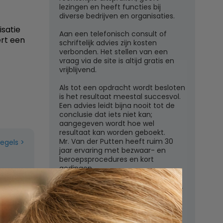
lezingen en heeft functies bij
diverse bedrijven en organisaties.
isatie
Aan een telefonisch consult of
rt een
schriftelijk advies zijn kosten
verbonden. Het stellen van een
vraag via de site is altijd gratis en
vrijblijvend.
Als tot een opdracht wordt besloten
is het resultaat meestal succesvol.
Een advies leidt bijna nooit tot de
conclusie dat iets niet kan;
aangegeven wordt hoe wel
resultaat kan worden geboekt.
Mr. Van der Putten heeft ruim 30
regels
jaar ervaring met bezwaar- en
beroepsprocedures en kort
gedingen.
Juridisch adviesbureau mr. W.G.H.M.
van der Putten c.s.
Zutphensestraatweg 7
6881 WN Velp (Gld)