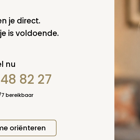
n je direct.
je is voldoende.
erplicht, maar
Verzende
 niet gepubliceerd.
l nu
848 82 27
4/7 bereikbaar
 me oriënteren