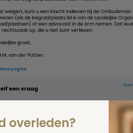
dat weigert, kunt u een klacht indienen bij de Ombudsman
wezen (als de begraafplaats lid is van de Landelijke Organ
aafplaatsen) of een advocaat in de arm nemen. Dat leve
 rechtszaak op, die u niet kunt verliezen.
delijke groet,
.M. van der Putten
 deze pagina
Spel
zelf een vraag
nd overleden?