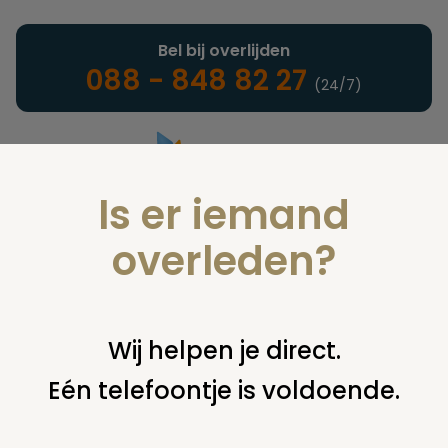
Bel bij overlijden
088 - 848 82 27
(24/7)
Is er iemand
Landelijke uitvaartonderneming
overleden?
Juridisch
Wij helpen je direct.
Eén telefoontje is voldoende.
U bent hier:
home
juridisch
begraven
opgraven en
herbegraven of cremeren
vraag over vraag 8999