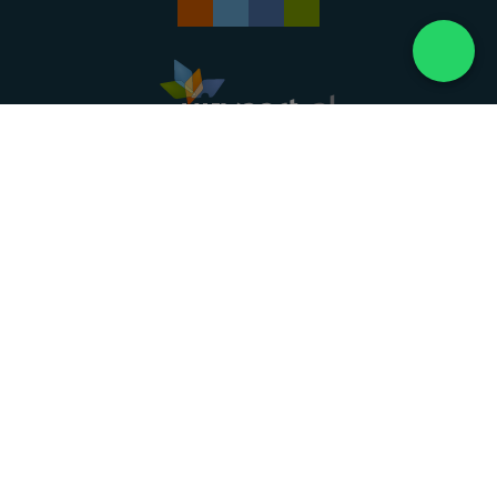
Landelijke uitvaartonderneming. Al meer dan 20
jaar uw vertrouwde partner voor een waardig
afscheid.
088 - 848 82 27
24/7 bereikbaar, dag en nacht
DIRECT HULP
Overlijden melden
Directe hulp