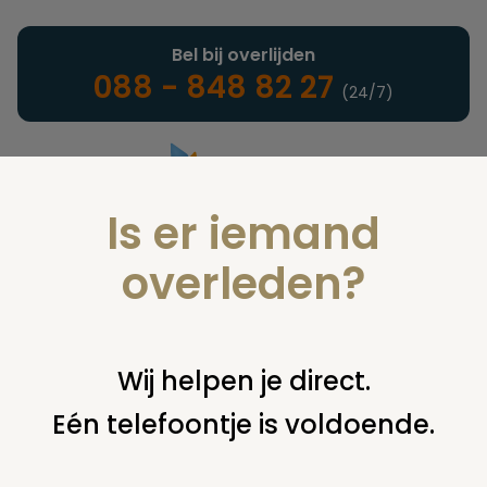
Bel bij overlijden
088 - 848 82 27
(24/7)
Is er iemand
Landelijke uitvaartonderneming
overleden?
Juridisch
Wij helpen je direct.
Eén telefoontje is voldoende.
U bent hier:
home
juridisch
begraven
opgraven en
herbegraven of cremeren
cremeren na begraving