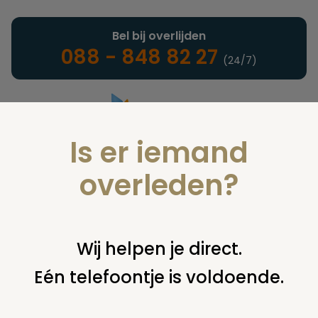
Bel bij overlijden
088 - 848 82 27
(24/7)
Is er iemand
Landelijke uitvaartonderneming
overleden?
Juridisch
Wij helpen je direct.
Eén telefoontje is voldoende.
U bent hier:
home
juridisch
begraven
kist of ander
omhulsel
twee persoonsgrafkist (en ontheffing ovj?)