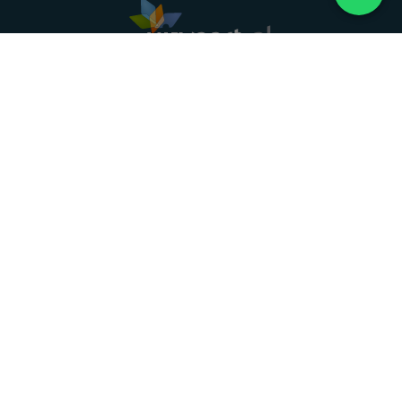
Landelijke uitvaartonderneming. Al meer dan 20
jaar uw vertrouwde partner voor een waardig
afscheid.
088 - 848 82 27
24/7 bereikbaar, dag en nacht
DIRECT HULP
Overlijden melden
Directe hulp
Intakeformulier
Eerste 24 uur