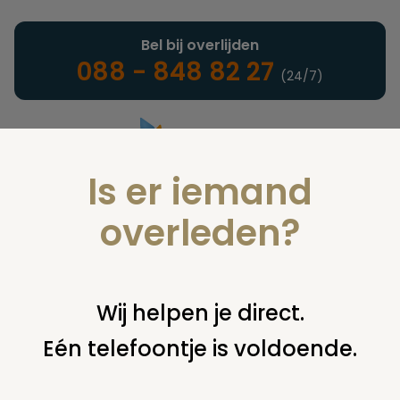
Bel bij overlijden
088 - 848 82 27
(24/7)
Is er iemand
Landelijke uitvaartonderneming
overleden?
Juridisch
Wij helpen je direct.
Eén telefoontje is voldoende.
U bent hier:
home
juridisch
begraven
kist of ander
omhulsel
nederlandse vlag op kist