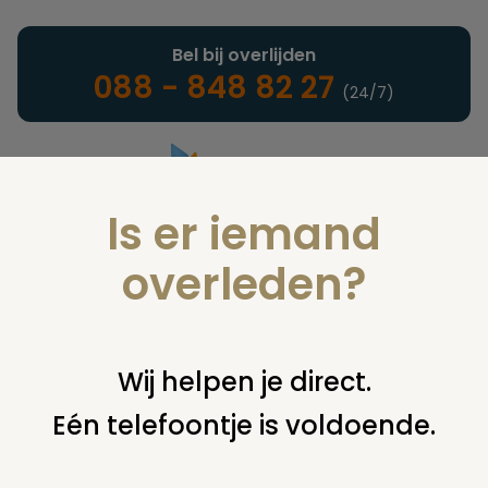
Bel bij overlijden
088 - 848 82 27
(24/7)
Is er iemand
Landelijke uitvaartonderneming
overleden?
Juridisch
Wij helpen je direct.
Eén telefoontje is voldoende.
U bent hier:
home
juridisch
begraven
kist of ander
omhulsel
biologisch afbreekbare kist