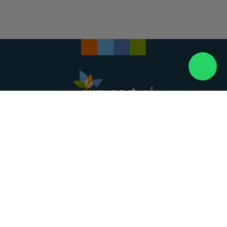
Landelijke uitvaartonderneming. Al meer dan 20
jaar uw vertrouwde partner voor een waardig
afscheid.
088 - 848 82 27
24/7 bereikbaar, dag en nacht