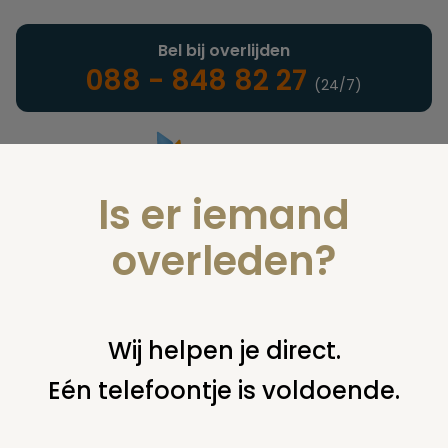
Bel bij overlijden
088 - 848 82 27
(24/7)
Is er iemand
Landelijke uitvaartonderneming
overleden?
Juridisch
Wij helpen je direct.
Eén telefoontje is voldoende.
U bent hier:
home
juridisch
begraven
grafsteen /
monument
zoek 2ehands grafpotten