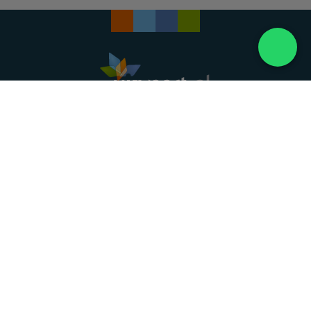
Landelijke uitvaartonderneming. Al meer dan 20
jaar uw vertrouwde partner voor een waardig
afscheid.
088 - 848 82 27
24/7 bereikbaar, dag en nacht
DIRECT HULP
Overlijden melden