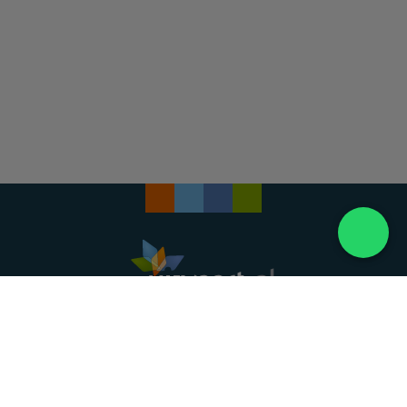
Landelijke uitvaartonderneming. Al meer dan 20
jaar uw vertrouwde partner voor een waardig
afscheid.