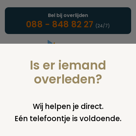
Bel bij overlijden
088 - 848 82 27
(24/7)
Is er iemand
Landelijke uitvaartonderneming
overleden?
Juridisch
Wij helpen je direct.
Eén telefoontje is voldoende.
U bent hier:
home
juridisch
begraven
grafsteen /
monument
zerken gemeentelijke begraafplaats