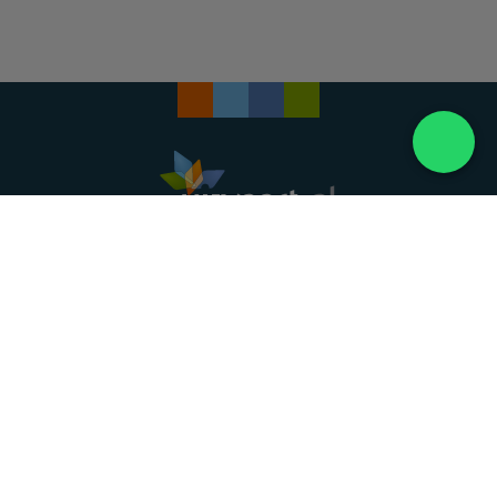
Landelijke uitvaartonderneming. Al meer dan 20
jaar uw vertrouwde partner voor een waardig
afscheid.
088 - 848 82 27
24/7 bereikbaar, dag en nacht