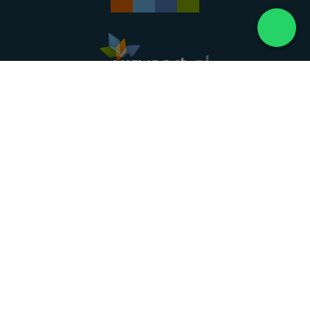
Landelijke uitvaartonderneming. Al meer dan 20
jaar uw vertrouwde partner voor een waardig
afscheid.
088 - 848 82 27
24/7 bereikbaar, dag en nacht
DIRECT HULP
Overlijden melden
Directe hulp