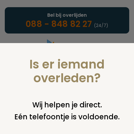
Bel bij overlijden
088 - 848 82 27
(24/7)
Is er iemand
Landelijke uitvaartonderneming
overleden?
Juridisch
Wij helpen je direct.
Eén telefoontje is voldoende.
U bent hier:
home
juridisch
begraven
grafsteen /
monument
wat zijn stiepen?