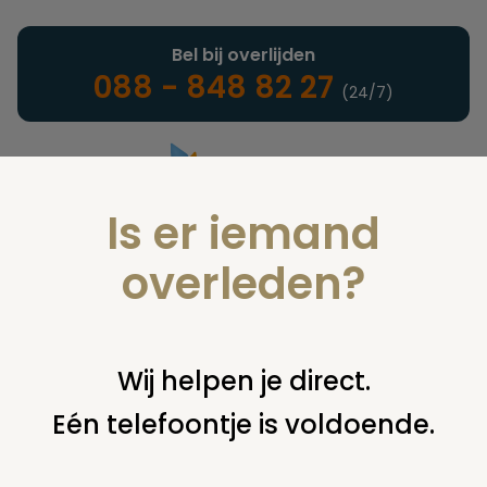
Bel bij overlijden
088 - 848 82 27
(24/7)
Is er iemand
Landelijke uitvaartonderneming
overleden?
Juridisch
Wij helpen je direct.
Eén telefoontje is voldoende.
U bent hier:
home
juridisch
begraven
grafsteen /
monument
wanbetalers grafsteen