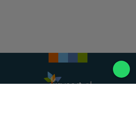
Landelijke uitvaartonderneming. Al meer dan 20
jaar uw vertrouwde partner voor een waardig
afscheid.
088 - 848 82 27