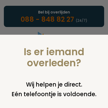
Bel bij overlijden
088 - 848 82 27
(24/7)
Is er iemand
Landelijke uitvaartonderneming
overleden?
Juridisch
Wij helpen je direct.
Eén telefoontje is voldoende.
U bent hier:
home
juridisch
begraven
grafsteen /
monument
verzakt graf